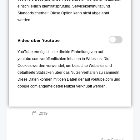
Preis des Fördervereins
12
einschließlich Identitätsprüfung, Servicekontinuität und
Standortsicherheit. Diese Option kann nicht abgelehnt
Jun
werden.
Video über Youtube
YouTube ermöglicht die direkte Einbettung von auf
youtube.com veröffentlichten Inhalten in Websites. Die
Cookies werden verwendet, um besuchte Websites und
Für besonderes Engagement gibt's
detaillierte Statistiken über das Nutzerverhalten zu sammeln.
jetzt den Preis SoNaR - der Förder-
Diese Daten können mit den Daten der auf youtube.com und
verein freut sich über Vorschläge
google.com angemeldeten Nutzer verknüpft werden.
Weiterlesen …
2019
Seite 5 von 11