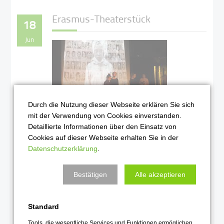
Erasmus-Theaterstück
18
Jun
Durch die Nutzung dieser Webseite erklären Sie sich
mit der Verwendung von Cookies einverstanden.
Detaillierte Informationen über den Einsatz von
Der WPU-Kurs Kunst Darstellendes
Cookies auf dieser Webseite erhalten Sie in der
Spiel zeigt das Stück "Stranger in a
Datenschutzerklärung
.
strange country" am 26. und 28. Juni
Weiterlesen …
Bestätigen
Alle akzeptieren
2019
Standard
Tools, die wesentliche Services und Funktionen ermöglichen,