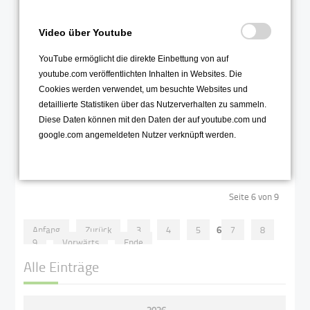
Video über Youtube
Mit ihrem Cr
ê
pe- Stand sammelte
YouTube ermöglicht die direkte Einbettung von auf
die Klasse 7a über 300 Euro, die
youtube.com veröffentlichten Inhalten in Websites. Die
sie für die Ukraine spendete
Cookies werden verwendet, um besuchte Websites und
Weiterlesen …
detaillierte Statistiken über das Nutzerverhalten zu sammeln.
Diese Daten können mit den Daten der auf youtube.com und
google.com angemeldeten Nutzer verknüpft werden.
2022
Seite 6 von 9
Anfang
Zurück
3
4
5
6
7
8
9
Vorwärts
Ende
Alle Einträge