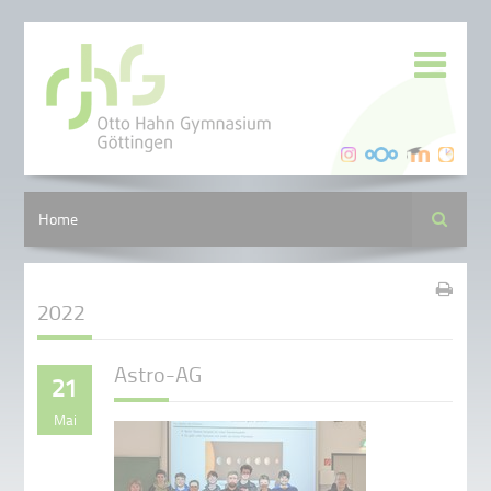
Suche
Home
2022
Astro-AG
21
Mai