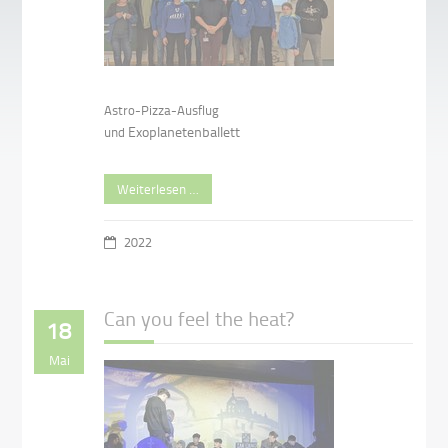
Astro-Pizza-Ausflug
Exoplanetenballett
und
Weiterlesen …
2022
Can you feel the heat?
18
Mai