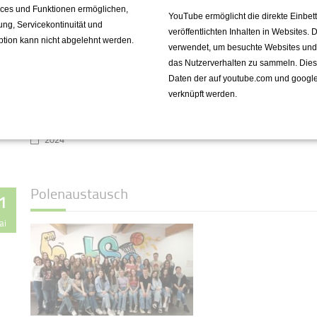
vices und Funktionen ermöglichen,
YouTube ermöglicht die direkte Einbe
fung, Servicekontinuität und
veröffentlichten Inhalten in Websites.
ption kann nicht abgelehnt werden.
Zu Besuch in einer
verwendet, um besuchte Websites und de
Tierarztpraxis in
das Nutzerverhalten zu sammeln. Die
Seeburg mit der 11S1
Daten der auf youtube.com und googl
verknüpft werden.
Weiterlesen …
2024
Polenaustausch
1
ai