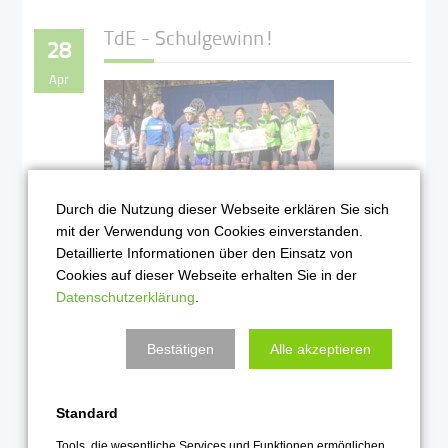
TdE - Schulgewinn!
28
Apr
Durch die Nutzung dieser Webseite erklären Sie sich
mit der Verwendung von Cookies einverstanden.
Detaillierte Informationen über den Einsatz von
Bei strahlendem Sonnenschein
Cookies auf dieser Webseite erhalten Sie in der
gewinnt das OHG die Schulwer-
Datenschutzerklärung
.
tung bei der Tour d'Energie!
Weiterlesen …
Bestätigen
Alle akzeptieren
2025
Standard
Tools, die wesentliche Services und Funktionen ermöglichen,