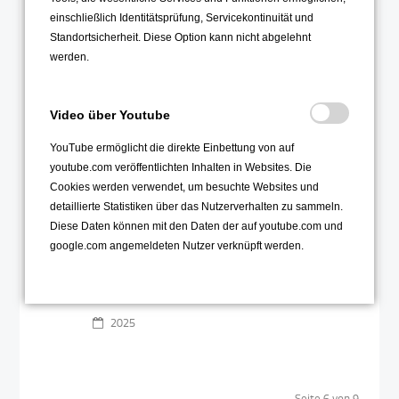
Verkehrsbeeinträchtigungen
26
einschließlich Identitätsprüfung, Servicekontinuität und
Standortsicherheit. Diese Option kann nicht abgelehnt
Apr
werden.
Video über Youtube
YouTube ermöglicht die direkte Einbettung von auf
youtube.com veröffentlichten Inhalten in Websites. Die
Cookies werden verwendet, um besuchte Websites und
Ab Montag, 05.05.25,
detaillierte Statistiken über das Nutzerverhalten zu sammeln.
kommt es zu längerfristigen
Diese Daten können mit den Daten der auf youtube.com und
Verkehrsbeeinträchtigungen
google.com angemeldeten Nutzer verknüpft werden.
Weiterlesen …
2025
Seite 6 von 9