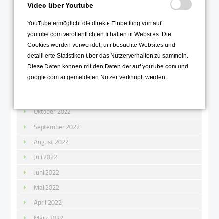
Video über Youtube
März 2023
YouTube ermöglicht die direkte Einbettung von auf
Februar 2023
youtube.com veröffentlichten Inhalten in Websites. Die
Januar 2023
Cookies werden verwendet, um besuchte Websites und
detaillierte Statistiken über das Nutzerverhalten zu sammeln.
2022
Diese Daten können mit den Daten der auf youtube.com und
google.com angemeldeten Nutzer verknüpft werden.
Dezember 2022
November 2022
Oktober 2022
September 2022
August 2022
Juli 2022
Juni 2022
Mai 2022
April 2022
März 2022