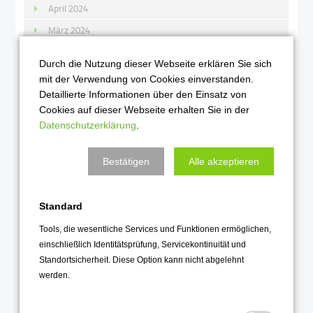
April 2024
März 2024
Februar 2024
Durch die Nutzung dieser Webseite erklären Sie sich
Januar 2024
mit der Verwendung von Cookies einverstanden.
Detaillierte Informationen über den Einsatz von
2023
Cookies auf dieser Webseite erhalten Sie in der
Datenschutzerklärung
.
Dezember 2023
November 2023
Bestätigen
Alle akzeptieren
Oktober 2023
September 2023
Standard
August 2023
Tools, die wesentliche Services und Funktionen ermöglichen,
Juli 2023
einschließlich Identitätsprüfung, Servicekontinuität und
Standortsicherheit. Diese Option kann nicht abgelehnt
Juni 2023
werden.
Mai 2023
April 2023