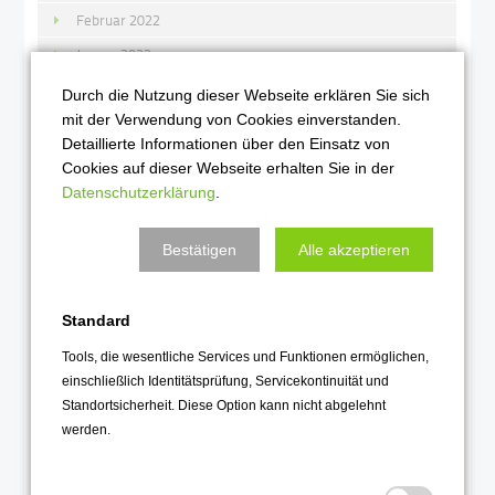
Februar 2022
Januar 2022
Durch die Nutzung dieser Webseite erklären Sie sich
2021
mit der Verwendung von Cookies einverstanden.
Detaillierte Informationen über den Einsatz von
Dezember 2021
Cookies auf dieser Webseite erhalten Sie in der
November 2021
Datenschutzerklärung
.
Oktober 2021
September 2021
Bestätigen
Alle akzeptieren
August 2021
Juli 2021
Standard
Juni 2021
Tools, die wesentliche Services und Funktionen ermöglichen,
einschließlich Identitätsprüfung, Servicekontinuität und
Mai 2021
Standortsicherheit. Diese Option kann nicht abgelehnt
April 2021
werden.
März 2021
Februar 2021