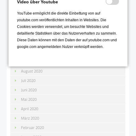
Video über Youtube
Januar 2021
YouTube ermöglicht die direkte Einbettung von auf
youtube.com veröffentlichten Inhalten in Websites. Die
2020
Cookies werden verwendet, um besuchte Websites und
Dezember 2020
detaillierte Statistiken über das Nutzerverhalten zu sammeln.
Diese Daten können mit den Daten der auf youtube.com und
November 2020
google.com angemeldeten Nutzer verknüpft werden.
Oktober 2020
September 2020
August 2020
Juli 2020
Juni 2020
Mai 2020
April 2020
März 2020
Februar 2020