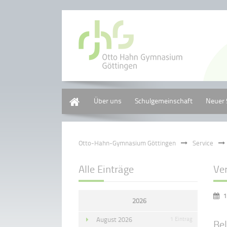
Home
Über uns
Schulgemeinschaft
Neuer 
Otto-Hahn-Gymnasium Göttingen
Service
Alle Einträge
Ve
1
2026
August 2026
1 Eintrag
Be