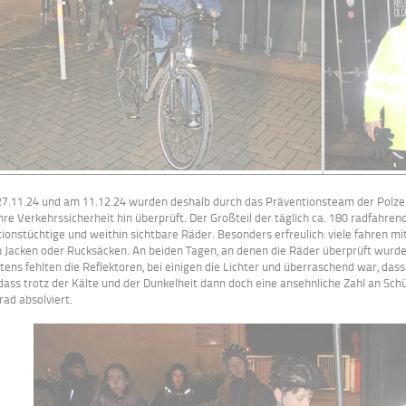
7.11.24 und am 11.12.24 wurden deshalb durch das Präventionsteam der Polzei
ihre Verkehrssicherheit hin überprüft. Der Großteil der täglich ca. 180 radfahre
tionstüchtige und weithin sichtbare Räder. Besonders erfreulich: viele fahren m
n Jacken oder Rucksäcken. An beiden Tagen, an denen die Räder überprüft wurde
tens fehlten die Reflektoren, bei einigen die Lichter und überraschend war, d
, dass trotz der Kälte und der Dunkelheit dann doch eine ansehnliche Zahl an S
rad absolviert.