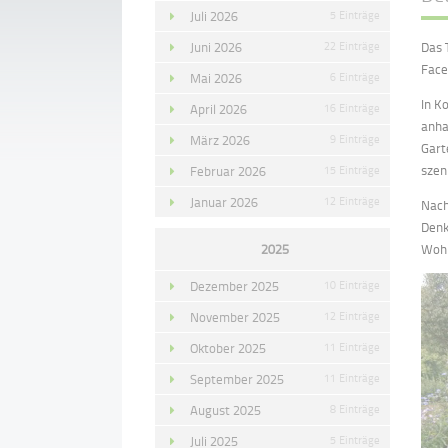
Juli 2026
5 Einträge
Juni 2026
22 Einträge
Das 
Face
Mai 2026
6 Einträge
In K
April 2026
16 Einträge
anha
März 2026
9 Einträge
Gart
szen
Februar 2026
15 Einträge
Januar 2026
12 Einträge
Nach
Denk
2025
Wohn
Dezember 2025
10 Einträge
November 2025
12 Einträge
Oktober 2025
11 Einträge
September 2025
11 Einträge
August 2025
8 Einträge
Juli 2025
5 Einträge