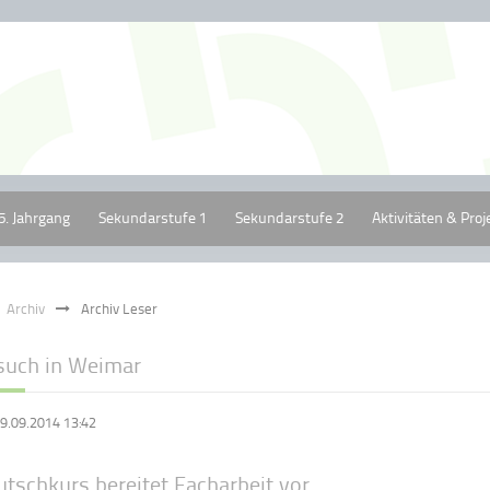
5. Jahrgang
Sekundarstufe 1
Sekundarstufe 2
Aktivitäten & Proj
Archiv
Archiv Leser
such in Weimar
9.09.2014 13:42
tschkurs bereitet Facharbeit vor