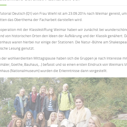
Tutorial Deutsch (Q1) von Frau Wiehl ist am 23.09.2014 nach Weimar gereist, um s
tten das Oberthema der Facharbeit darstellen wird.
ooperation mit der Klassikstiftung Weimar haben wir zunächst bei wunderschö
nd von historischen Orten den Ideen der Aufklärung und der Klassik genähert. 
enhaus waren hierbei nur einige der Stationen. Die Natur-Bühne am Shakespear
ische Lesung genutzt.
 der wohlverdienten Mittagspause haben sich die Gruppen je nach Interesse mit
mäler, Goethe, Bauhaus,...) befasst und so einen ersten Eindruck von Weimars V
haus (Nationalmuseum) wurden die Erkenntnisse dann vorgestellt.