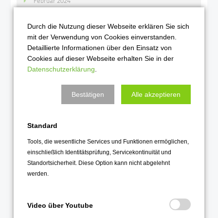
Februar 2024
Januar 2024
Durch die Nutzung dieser Webseite erklären Sie sich
mit der Verwendung von Cookies einverstanden.
2023
Detaillierte Informationen über den Einsatz von
Dezember 2023
Cookies auf dieser Webseite erhalten Sie in der
Datenschutzerklärung
.
November 2023
Oktober 2023
Bestätigen
Alle akzeptieren
September 2023
August 2023
Standard
Juli 2023
Tools, die wesentliche Services und Funktionen ermöglichen,
Juni 2023
einschließlich Identitätsprüfung, Servicekontinuität und
Mai 2023
Standortsicherheit. Diese Option kann nicht abgelehnt
werden.
April 2023
März 2023
Video über Youtube
Februar 2023