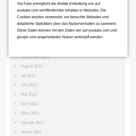
Januar 2023
YouTube ermöglicht die direkte Einbettung von auf
youtube.com veröffentlichten Inhalten in Websites. Die
2022
Cookies werden verwendet, um besuchte Websites und
detaillierte Statistiken über das Nutzerverhalten zu sammeln.
Dezember 2022
Diese Daten können mit den Daten der auf youtube.com und
November 2022
google.com angemeldeten Nutzer verknüpft werden.
Oktober 2022
September 2022
August 2022
Juli 2022
Juni 2022
Mai 2022
April 2022
März 2022
Februar 2022
Januar 2022