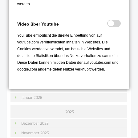
werden.
2026
Video über Youtube
August 2026
YouTube ermöglicht die direkte Einbettung von auf
Juli 2026
youtube.com veröffentlichten Inhalten in Websites. Die
Juni 2026
Cookies werden verwendet, um besuchte Websites und
detaillierte Statistiken über das Nutzerverhalten zu sammeln.
Mai 2026
Diese Daten können mit den Daten der auf youtube.com und
April 2026
google.com angemeldeten Nutzer verknüpft werden.
März 2026
Februar 2026
Januar 2026
2025
Dezember 2025
November 2025