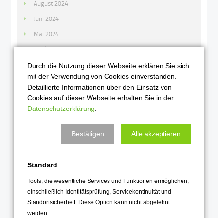
August 2024
Juni 2024
Mai 2024
April 2024
März 2024
Durch die Nutzung dieser Webseite erklären Sie sich
mit der Verwendung von Cookies einverstanden.
Februar 2024
Detaillierte Informationen über den Einsatz von
Januar 2024
Cookies auf dieser Webseite erhalten Sie in der
Datenschutzerklärung
.
2023
Bestätigen
Alle akzeptieren
Dezember 2023
November 2023
Oktober 2023
Standard
September 2023
Tools, die wesentliche Services und Funktionen ermöglichen,
einschließlich Identitätsprüfung, Servicekontinuität und
August 2023
Standortsicherheit. Diese Option kann nicht abgelehnt
Juli 2023
werden.