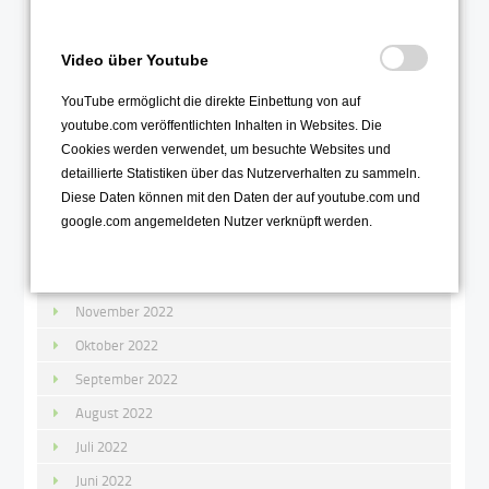
Juni 2023
Mai 2023
Video über Youtube
April 2023
YouTube ermöglicht die direkte Einbettung von auf
März 2023
youtube.com veröffentlichten Inhalten in Websites. Die
Cookies werden verwendet, um besuchte Websites und
Februar 2023
detaillierte Statistiken über das Nutzerverhalten zu sammeln.
Januar 2023
Diese Daten können mit den Daten der auf youtube.com und
google.com angemeldeten Nutzer verknüpft werden.
2022
Dezember 2022
November 2022
Oktober 2022
September 2022
August 2022
Juli 2022
Juni 2022