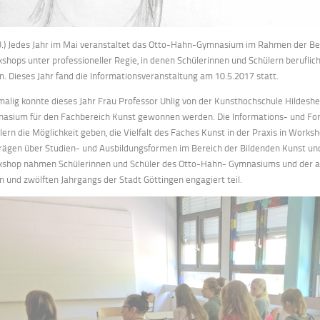
.) Jedes Jahr im Mai veranstaltet das Otto-Hahn-Gymnasium im Rahmen der Ber
shops unter professioneller Regie, in denen Schülerinnen und Schülern berufli
en. Dieses Jahr fand die Informationsveranstaltung am 10.5.2017 statt.
malig konnte dieses Jahr Frau Professor Uhlig von der Kunsthochschule Hildes
asium für den Fachbereich Kunst gewonnen werden. Die Informations- und Fort
lern die Möglichkeit geben, die Vielfalt des Faches Kunst in der Praxis in Works
rägen über Studien- und Ausbildungsformen im Bereich der Bildenden Kunst un
shop nahmen Schülerinnen und Schüler des Otto-Hahn- Gymnasiums und der 
en und zwölften Jahrgangs der Stadt Göttingen engagiert teil.