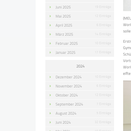
Juni 2025
19 Einträge
Mai 2025
12 Einträge
(MEU
Work
April 2025
6 Einträge
soll
März 2025
14 Einträge
Erst
Februar 2025
10 Einträge
Gymn
Januar 2025
17 Einträge
Schü
Vort
2024
Work
elft
Dezember 2024
10 Einträge
November 2024
6 Einträge
Oktober 2024
12 Einträge
September 2024
7 Einträge
August 2024
5 Einträge
Juni 2024
32 Einträge
19 Einträge