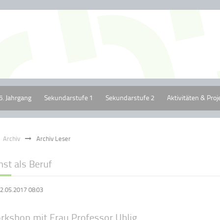
5. Jahrgang
Sekundarstufe 1
Sekundarstufe 2
Aktivitäten & Proj
Archiv
Archiv Leser
st als Beruf
2.05.2017 08:03
rkshop mit Frau Professor Uhlig