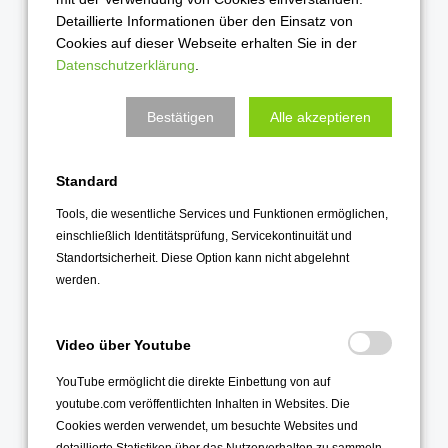
September 2021
Detaillierte Informationen über den Einsatz von
August 2021
Cookies auf dieser Webseite erhalten Sie in der
Datenschutzerklärung
.
Juli 2021
Juni 2021
Bestätigen
Alle akzeptieren
Mai 2021
April 2021
Standard
März 2021
Tools, die wesentliche Services und Funktionen ermöglichen,
Februar 2021
einschließlich Identitätsprüfung, Servicekontinuität und
Januar 2021
Standortsicherheit. Diese Option kann nicht abgelehnt
werden.
2020
Dezember 2020
Video über Youtube
November 2020
YouTube ermöglicht die direkte Einbettung von auf
Oktober 2020
youtube.com veröffentlichten Inhalten in Websites. Die
Cookies werden verwendet, um besuchte Websites und
September 2020