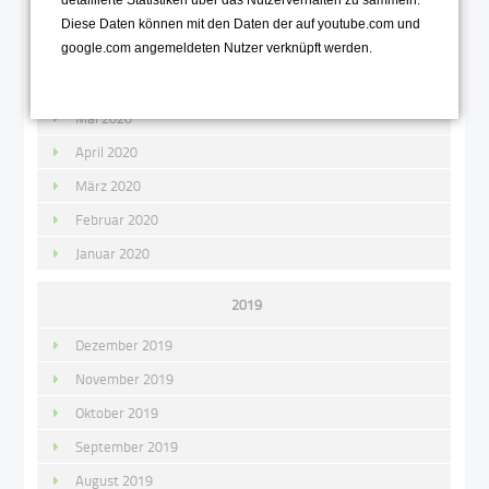
detaillierte Statistiken über das Nutzerverhalten zu sammeln.
August 2020
Diese Daten können mit den Daten der auf youtube.com und
Juli 2020
google.com angemeldeten Nutzer verknüpft werden.
Juni 2020
Mai 2020
April 2020
März 2020
Februar 2020
Januar 2020
2019
Dezember 2019
November 2019
Oktober 2019
September 2019
August 2019