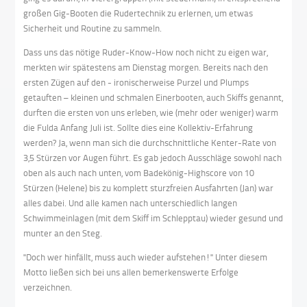
großen Gig-Booten die Rudertechnik zu erlernen, um etwas
Sicherheit und Routine zu sammeln.
Dass uns das nötige Ruder-Know-How noch nicht zu eigen war,
merkten wir spätestens am Dienstag morgen. Bereits nach den
ersten Zügen auf den - ironischerweise Purzel und Plumps
getauften – kleinen und schmalen Einerbooten, auch Skiffs genannt,
durften die ersten von uns erleben, wie (mehr oder weniger) warm
die Fulda Anfang Juli ist. Sollte dies eine Kollektiv-Erfahrung
werden? Ja, wenn man sich die durchschnittliche Kenter-Rate von
3,5 Stürzen vor Augen führt. Es gab jedoch Ausschläge sowohl nach
oben als auch nach unten, vom Badekönig-Highscore von 10
Stürzen (Helene) bis zu komplett sturzfreien Ausfahrten (Jan) war
alles dabei. Und alle kamen nach unterschiedlich langen
Schwimmeinlagen (mit dem Skiff im Schlepptau) wieder gesund und
munter an den Steg.
"Doch wer hinfällt, muss auch wieder aufstehen!" Unter diesem
Motto ließen sich bei uns allen bemerkenswerte Erfolge
verzeichnen.