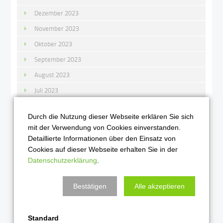
Dezember 2023
November 2023
Oktober 2023
September 2023
August 2023
Juli 2023
Juni 2023
Durch die Nutzung dieser Webseite erklären Sie sich
Mai 2023
mit der Verwendung von Cookies einverstanden.
April 2023
Detaillierte Informationen über den Einsatz von
Cookies auf dieser Webseite erhalten Sie in der
März 2023
Datenschutzerklärung
.
Februar 2023
Januar 2023
Bestätigen
Alle akzeptieren
2022
Standard