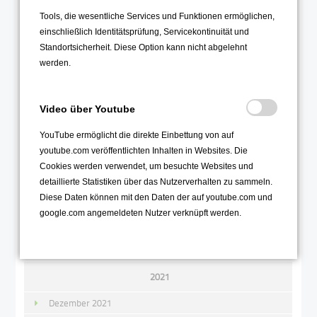
Dezember 2022
Tools, die wesentliche Services und Funktionen ermöglichen,
November 2022
einschließlich Identitätsprüfung, Servicekontinuität und
Oktober 2022
Standortsicherheit. Diese Option kann nicht abgelehnt
werden.
September 2022
August 2022
Video über Youtube
Juli 2022
Juni 2022
YouTube ermöglicht die direkte Einbettung von auf
youtube.com veröffentlichten Inhalten in Websites. Die
Mai 2022
Cookies werden verwendet, um besuchte Websites und
April 2022
detaillierte Statistiken über das Nutzerverhalten zu sammeln.
Diese Daten können mit den Daten der auf youtube.com und
März 2022
google.com angemeldeten Nutzer verknüpft werden.
Februar 2022
Januar 2022
2021
Dezember 2021