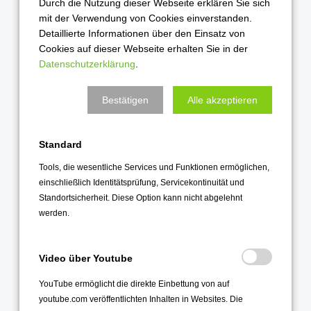
Durch die Nutzung dieser Webseite erklären Sie sich
mit der Verwendung von Cookies einverstanden.
Oktober 2021
Detaillierte Informationen über den Einsatz von
September 2021
Cookies auf dieser Webseite erhalten Sie in der
Datenschutzerklärung
.
August 2021
Juli 2021
Bestätigen
Alle akzeptieren
Juni 2021
Mai 2021
Standard
April 2021
Tools, die wesentliche Services und Funktionen ermöglichen,
März 2021
einschließlich Identitätsprüfung, Servicekontinuität und
Februar 2021
Standortsicherheit. Diese Option kann nicht abgelehnt
werden.
Januar 2021
2020
Video über Youtube
Dezember 2020
YouTube ermöglicht die direkte Einbettung von auf
November 2020
youtube.com veröffentlichten Inhalten in Websites. Die