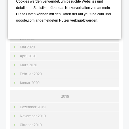
Cookies werden verwendet, um besuchte Websites und
Oktober 2020
detaillierte Statistiken über das Nutzerverhalten zu sammeln.
September 2020
Diese Daten können mit den Daten der auf youtube.com und
August 2020
google.com angemeldeten Nutzer verknüpft werden.
Juli 2020
Juni 2020
Mai 2020
April 2020
März 2020
Februar 2020
Januar 2020
2019
Dezember 2019
November 2019
Oktober 2019