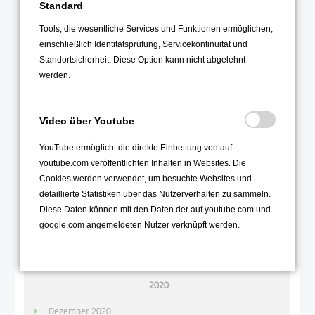
Standard
Dezember 2021
Tools, die wesentliche Services und Funktionen ermöglichen,
November 2021
einschließlich Identitätsprüfung, Servicekontinuität und
Oktober 2021
Standortsicherheit. Diese Option kann nicht abgelehnt
werden.
September 2021
August 2021
Juli 2021
Video über Youtube
Juni 2021
YouTube ermöglicht die direkte Einbettung von auf
youtube.com veröffentlichten Inhalten in Websites. Die
Mai 2021
Cookies werden verwendet, um besuchte Websites und
April 2021
detaillierte Statistiken über das Nutzerverhalten zu sammeln.
März 2021
Diese Daten können mit den Daten der auf youtube.com und
google.com angemeldeten Nutzer verknüpft werden.
Februar 2021
Januar 2021
2020
Dezember 2020