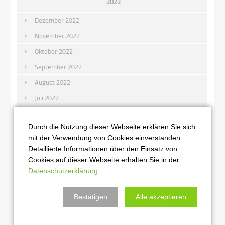
2022
Dezember 2022
November 2022
Oktober 2022
September 2022
August 2022
Juli 2022
Juni 2022
Durch die Nutzung dieser Webseite erklären Sie sich
Mai 2022
mit der Verwendung von Cookies einverstanden.
April 2022
Detaillierte Informationen über den Einsatz von
März 2022
Cookies auf dieser Webseite erhalten Sie in der
Datenschutzerklärung
.
Februar 2022
Januar 2022
Bestätigen
Alle akzeptieren
2021