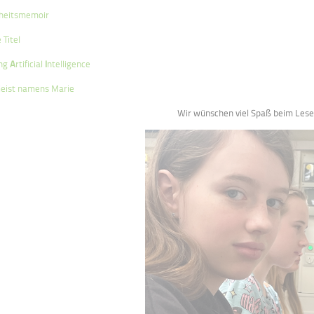
heitsmemoir
 Titel
ong
A
rtificial
I
ntelligence
Geist namens Marie
Wir wünschen viel Spaß beim Les