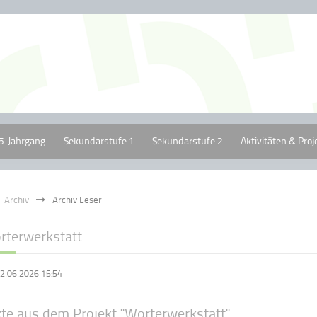
5. Jahrgang
Sekundarstufe 1
Sekundarstufe 2
Aktivitäten & Proj
Archiv
Archiv Leser
rterwerkstatt
2.06.2026 15:54
xte aus dem Projekt "Wörterwerkstatt"