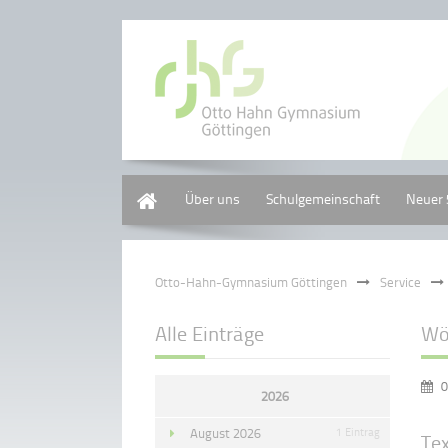
Home
Über uns
Schulgemeinschaft
Neuer 
Otto-Hahn-Gymnasium Göttingen
Service
Alle Einträge
Wö
0
2026
August 2026
1 Eintrag
Te