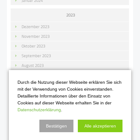
Januar 2024
2023
Dezember 2023
November 2023
Oktober 2023
September 2023
August 2023
Juli 2023
Durch die Nutzung dieser Webseite erklären Sie sich
Juni 2023
mit der Verwendung von Cookies einverstanden.
Mai 2023
Detaillierte Informationen über den Einsatz von
Cookies auf dieser Webseite erhalten Sie in der
April 2023
Datenschutzerklärung
.
März 2023
Februar 2023
Bestätigen
Alle akzeptieren
Januar 2023