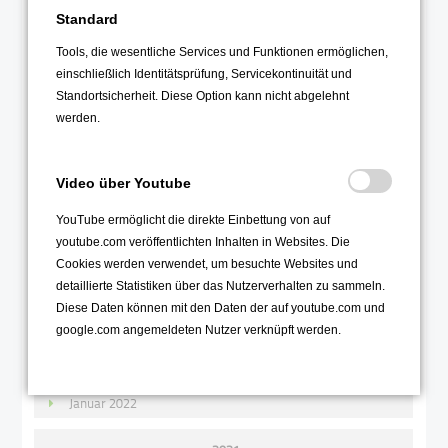
Standard
2022
Tools, die wesentliche Services und Funktionen ermöglichen,
Dezember 2022
einschließlich Identitätsprüfung, Servicekontinuität und
November 2022
Standortsicherheit. Diese Option kann nicht abgelehnt
werden.
Oktober 2022
September 2022
Video über Youtube
August 2022
Juli 2022
YouTube ermöglicht die direkte Einbettung von auf
youtube.com veröffentlichten Inhalten in Websites. Die
Juni 2022
Cookies werden verwendet, um besuchte Websites und
Mai 2022
detaillierte Statistiken über das Nutzerverhalten zu sammeln.
April 2022
Diese Daten können mit den Daten der auf youtube.com und
google.com angemeldeten Nutzer verknüpft werden.
März 2022
Februar 2022
Januar 2022