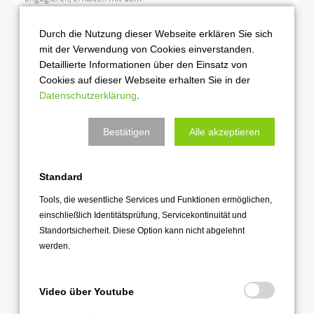
Abitur das MINT-EC-Zertifikat.
Durch die Nutzung dieser Webseite erklären Sie sich
Die individuelle Betreuung von
mit der Verwendung von Cookies einverstanden.
besonders begabten
Detaillierte Informationen über den Einsatz von
Schülerinnen und Schülern
Cookies auf dieser Webseite erhalten Sie in der
ergänzt dieses Angebot.
Datenschutzerklärung
.
Unser umfangreiches Angebot
finden Sie hier!
Bestätigen
Alle akzeptieren
Standard
Tools, die wesentliche Services und Funktionen ermöglichen,
einschließlich Identitätsprüfung, Servicekontinuität und
Standortsicherheit. Diese Option kann nicht abgelehnt
werden.
Video über Youtube