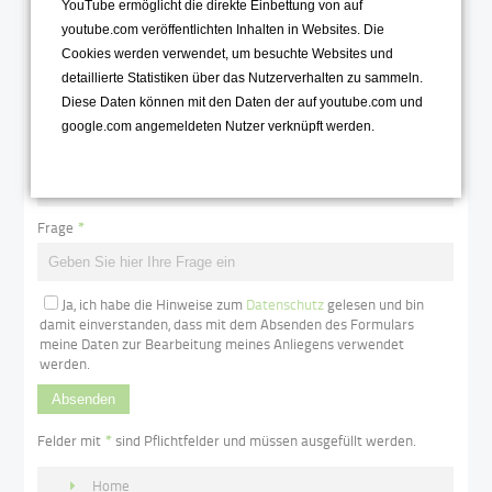
YouTube ermöglicht die direkte Einbettung von auf
Kontaktformular
youtube.com veröffentlichten Inhalten in Websites. Die
Cookies werden verwendet, um besuchte Websites und
Name
*
detaillierte Statistiken über das Nutzerverhalten zu sammeln.
Diese Daten können mit den Daten der auf youtube.com und
google.com angemeldeten Nutzer verknüpft werden.
E-Mail
*
Frage
*
Ja, ich habe die Hinweise zum
Datenschutz
gelesen und bin
damit einverstanden, dass mit dem Absenden des Formulars
meine Daten zur Bearbeitung meines Anliegens verwendet
werden.
Absenden
Felder mit
*
sind Pflichtfelder und müssen ausgefüllt werden.
Home