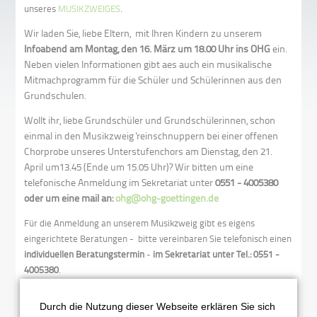
unseres
MUSIKZWEIGES
.
Wir laden Sie, liebe Eltern, mit Ihren Kindern zu unserem
Infoabend am Montag, den 16. März um 18.00 Uhr ins OHG
ein.
Neben vielen Informationen gibt aes auch ein musikalische
Mitmachprogramm für die Schüler und Schülerinnen aus den
Grundschulen.
Wollt ihr, liebe Grundschüler und Grundschülerinnen, schon
einmal in den Musikzweig 'reinschnuppern bei einer offenen
Chorprobe unseres Unterstufenchors am Dienstag, den 21.
April um13.45 (Ende um 15.05 Uhr)? Wir bitten um eine
telefonische Anmeldung im Sekretariat unter
0551 - 4005380
oder um eine mail an:
ohg@ohg-goettingen.de
Für die Anmeldung an unserem Musikzweig gibt es eigens
eingerichtete Beratungen - bitte vereinbaren Sie telefonisch einen
individuellen Beratungstermin
-
im Sekretariat unter Tel.: 0551 -
4005380
.
Die möglichen Termine liegen in folgenden Zeitfenstern:
Durch die Nutzung dieser Webseite erklären Sie sich