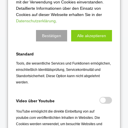
Montag, den 20. April,
mit der Verwendung von Cookies einverstanden.
Detaillierte Informationen über den Einsatz von
Dienstag, den 21. April sowie
Cookies auf dieser Webseite erhalten Sie in der
Mittwoch, den 29. April
jeweils von 15.30 bis 18.00 Uhr
Datenschutzerklärung
.
Auch an den
Anmeldetagen
am 11. und 12. Mai können noch
Bestätigen
Alle akzeptieren
Beratungsgespräche für den Musikzweig stattfinden.
Umfangreiches Ensembleangebot - Offen
Standard
für alle!
Tools, die wesentliche Services und Funktionen ermöglichen,
einschließlich Identitätsprüfung, Servicekontinuität und
Unsere zahlreichen Musikgruppen, Ensembles genannt, sind zwar
Standortsicherheit. Diese Option kann nicht abgelehnt
Hauptbestandteil unseres Musikzweiges, können aber von jeder
werden.
bzw. jedem Schüler*in besucht werden, also auch dann, wenn sie
nicht in einer Musik- oder Bläserklasse sind.
Video über Youtube
YouTube ermöglicht die direkte Einbettung von auf
youtube.com veröffentlichten Inhalten in Websites. Die
Cookies werden verwendet, um besuchte Websites und