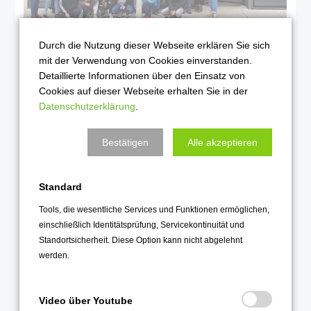
Durch die Nutzung dieser Webseite erklären Sie sich
Die Weltenschreiber schreiben im Stehen, im Sitzen und im Liegen.
mit der Verwendung von Cookies einverstanden.
Sie schreiben nicht nur im Klassenraum, sondern auch in unserem
Detaillierte Informationen über den Einsatz von
Schullandheim am Hohen Hagen oder auf der Fahrt nach München
Cookies auf dieser Webseite erhalten Sie in der
an Mahn- und Erinnerungsorten an die NS-Verbrechen. Manchmal
Datenschutzerklärung
.
sammeln sie auch einfach Beobachtungen in Göttingens
Innenstadt, halten ihre Beobachtungen in Bildern fest und sortieren
ihre Gedanken anschließend beim Schreibworkshop im
Bestätigen
Alle akzeptieren
Literarischen Zentrum. Schreibanlässe gibt es unendlich viele.
Parallel zu dem Projekt werden Lehrerinnen und Lehrer in einer
Standard
zweijährigen Fortbildung in das Literarische Schreiben eingeführt.
Tools, die wesentliche Services und Funktionen ermöglichen,
Mehr Informationen vom Literarischen Zentrum als Download.
einschließlich Identitätsprüfung, Servicekontinuität und
Standortsicherheit. Diese Option kann nicht abgelehnt
Besonders schreibbegeisterte Schülerinnen und Schüler nehmen
werden.
am Mentoring-Programm teil, bei dem sie von jungen Autor*innen
Schreibanregungen erhalten.
Video über Youtube