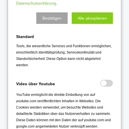
Datenschutzerklärung
.
Mai 2021
April 2021
Bestätigen
Alle akzeptieren
März 2021
Februar 2021
Standard
Januar 2021
Tools, die wesentliche Services und Funktionen ermöglichen,
einschließlich Identitätsprüfung, Servicekontinuität und
2020
Standortsicherheit. Diese Option kann nicht abgelehnt
werden.
Dezember 2020
November 2020
Video über Youtube
Oktober 2020
September 2020
YouTube ermöglicht die direkte Einbettung von auf
youtube.com veröffentlichten Inhalten in Websites. Die
August 2020
Cookies werden verwendet, um besuchte Websites und
Juli 2020
detaillierte Statistiken über das Nutzerverhalten zu sammeln.
Juni 2020
Diese Daten können mit den Daten der auf youtube.com und
google.com angemeldeten Nutzer verknüpft werden.