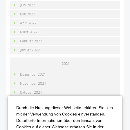
Juni 2022
Mai 2022
April 2022
März 2022
Februar 2022
Januar 2022
2021
Dezember 2021
November 2021
Oktober 2021
September 2021
Durch die Nutzung dieser Webseite erklären Sie sich
August 2021
mit der Verwendung von Cookies einverstanden.
Juli 2021
Detaillierte Informationen über den Einsatz von
Cookies auf dieser Webseite erhalten Sie in der
Juni 2021