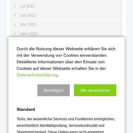
Juli 2022
Juni 2022
Mai 2022
April 2022
März 2022
Durch die Nutzung dieser Webseite erklären Sie sich
Februar 2022
mit der Verwendung von Cookies einverstanden.
Januar 2022
Detaillierte Informationen über den Einsatz von
Cookies auf dieser Webseite erhalten Sie in der
2021
Datenschutzerklärung
.
Dezember 2021
Bestätigen
Alle akzeptieren
November 2021
Oktober 2021
Standard
September 2021
Tools, die wesentliche Services und Funktionen ermöglichen,
August 2021
einschließlich Identitätsprüfung, Servicekontinuität und
Juli 2021
Standortsicherheit. Diese Option kann nicht abgelehnt