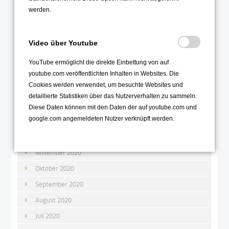
werden.
Juni 2021
Mai 2021
Video über Youtube
April 2021
März 2021
YouTube ermöglicht die direkte Einbettung von auf
youtube.com veröffentlichten Inhalten in Websites. Die
Februar 2021
Cookies werden verwendet, um besuchte Websites und
Januar 2021
detaillierte Statistiken über das Nutzerverhalten zu sammeln.
Diese Daten können mit den Daten der auf youtube.com und
2020
google.com angemeldeten Nutzer verknüpft werden.
Dezember 2020
November 2020
Oktober 2020
September 2020
August 2020
Juli 2020