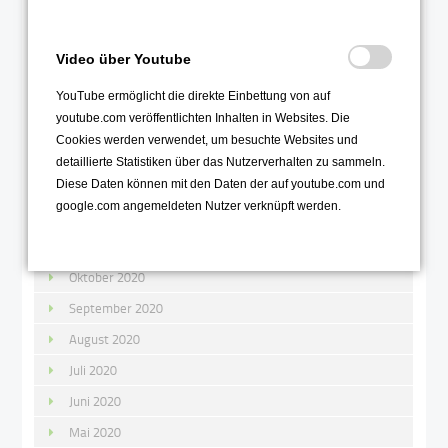
Mai 2021
April 2021
Video über Youtube
März 2021
YouTube ermöglicht die direkte Einbettung von auf
Februar 2021
youtube.com veröffentlichten Inhalten in Websites. Die
Januar 2021
Cookies werden verwendet, um besuchte Websites und
detaillierte Statistiken über das Nutzerverhalten zu sammeln.
2020
Diese Daten können mit den Daten der auf youtube.com und
google.com angemeldeten Nutzer verknüpft werden.
Dezember 2020
November 2020
Oktober 2020
September 2020
August 2020
Juli 2020
Juni 2020
Mai 2020