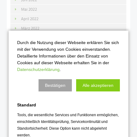
Mai 2022
April 2022
März 2022
Februar 2022
Durch die Nutzung dieser Webseite erklären Sie sich
Januar 2022
mit der Verwendung von Cookies einverstanden.
Detaillierte Informationen über den Einsatz von
2021
Cookies auf dieser Webseite erhalten Sie in der
Datenschutzerklärung
.
Dezember 2021
November 2021
Bestätigen
Alle akzeptieren
Oktober 2021
September 2021
Standard
August 2021
Tools, die wesentliche Services und Funktionen ermöglichen,
Juli 2021
einschließlich Identitätsprüfung, Servicekontinuität und
Standortsicherheit. Diese Option kann nicht abgelehnt
Juni 2021
werden.