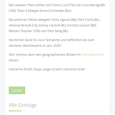
Den zweiten Platz teilten sich Simon Lutz (7a) und Linus Markgräfe
(10b). Platz 3 belegte Emma Schneider (8m).
Die weiteren Plätze belegten: Elma Ugarak (8d), Felix Fuchs (8c),
Johanna Brandt (7a), Joshua Libutzki (8c), Konrad Leetsch (8d),
Matteo Toischer (10b) und Theo Sellig (8c).
Herzlichen Dank für eure Teilnahme und hoffentlich bis zum
nächsten Wettbewerb im Jahr 2025!
Wer möchte, kann sein geographisches Wissen im
Trainingscenter
testen.
Katharina Drath, Tanja Lange-Erasmi und Anne Ecker
Zurück
Alle Einträge