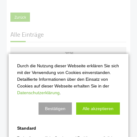
Zurück
Alle Einträge
2026
August 2026
Durch die Nutzung dieser Webseite erklären Sie sich
mit der Verwendung von Cookies einverstanden.
Juli 2026
Detaillierte Informationen über den Einsatz von
Juni 2026
Cookies auf dieser Webseite erhalten Sie in der
Datenschutzerklärung
.
Mai 2026
April 2026
Bestätigen
Alle akzeptieren
März 2026
Februar 2026
Standard
Januar 2026