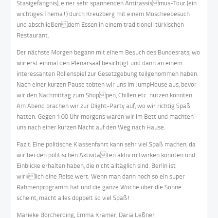
Stasigefängnis), einer sehr spannenden Antirassismus-Tour (ein
wichtiges Thema!) durch Kreuzberg mit einem Moscheebesuch
und abschließendem Essen in einem traditionell türkischen
Restaurant.
Der nächste Morgen begann mit einem Besuch des Bundesrats, wo
wir erst einmal den Plenarsaal besichtigt und dann an einem
interessanten Rollenspiel zur Gesetzgebung teilgenommen haben.
Nach einer kurzen Pause tobten wir uns im JumpHouse aus, bevor
wir den Nachmittag zum Shoppen, Chillen etc. nutzen konnten.
Am Abend brachen wir zur Dlight-Party auf, wo wir richtig Spaß
hatten. Gegen 1:00 Uhr morgens waren wir im Bett und machten
uns nach einer kurzen Nacht auf den Weg nach Hause.
Fazit: Eine politische Klassenfahrt kann sehr viel Spaß machen, da
wir bei den politischen Aktivitäten aktiv mitwirken konnten und
Einblicke erhalten haben, die nicht alltäglich sind. Berlin ist
wirklich eine Reise wert. Wenn man dann noch so ein super
Rahmenprogramm hat und die ganze Woche über die Sonne
scheint, macht alles doppelt so viel Spaß!
Marieke Borcherding, Emma Kramer, Daria Leßner