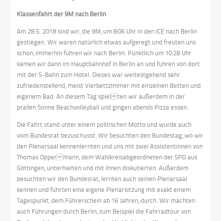
Klassenfahrt der 9M nach Berlin
Am 28.5. 2018 sind wir, die 9M, um 8:06 Uhr in den ICE nach Berlin
gestiegen. Wir waren natürlich etwas aufgeregt und freuten uns
schon, immerhin fuhren wir nach Berlin. Pünktlich um 10:28 Uhr
kamen wir dann im Hauptbahnhof in Berlin an und fuhren von dort
mit der S-Bahn zum Hotel. Dieses war weitestgehend sehr
zufriedenstellend, meist Vierbettzimmer mit einzelnen Betten und
eigenem Bad. An diesem Tag spielten wir außerdem in der
prallen Sonne Beachvolleyball und gingen abends Pizza essen.
Die Fahrt stand unter einem politischen Motto und wurde auch
vom Bundesrat bezuschusst. Wir besuchten den Bundestag, wo wir
den Plenarsaal kennenlernten und uns mit zwei Assistentinnen von
Thomas Oppermann, dem Wahlkreisabgeordneten der SPD aus
Göttingen, unterhielten und mit ihnen diskutierten. Außerdem
besuchten wir den Bundesrat, lernten auch seinen Plenarsaal
kennen und führten eine eigene Plenarsitzung mit exakt einem
Tagespunkt, dem Führerschein ab 16 Jahren, durch. Wir machten
auch Führungen durch Berlin, zum Beispiel die Fahrradtour von