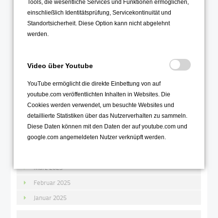
Tools, die wesentliche Services und Funktionen ermöglichen,
einschließlich Identitätsprüfung, Servicekontinuität und
2025
Standortsicherheit. Diese Option kann nicht abgelehnt
Dezember 2025
werden.
November 2025
Oktober 2025
Video über Youtube
September 2025
YouTube ermöglicht die direkte Einbettung von auf
August 2025
youtube.com veröffentlichten Inhalten in Websites. Die
Cookies werden verwendet, um besuchte Websites und
Juli 2025
detaillierte Statistiken über das Nutzerverhalten zu sammeln.
Juni 2025
Diese Daten können mit den Daten der auf youtube.com und
Mai 2025
google.com angemeldeten Nutzer verknüpft werden.
April 2025
März 2025
Februar 2025
Januar 2025