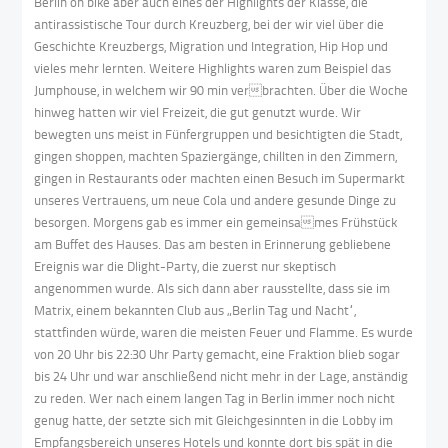
Berlin on bike aber auch eines der Highlights der Klasse, die
antirassistische Tour durch Kreuzberg, bei der wir viel über die
Geschichte Kreuzbergs, Migration und Integration, Hip Hop und
vieles mehr lernten. Weitere Highlights waren zum Beispiel das
Jumphouse, in welchem wir 90 min verbrachten. Über die Woche
hinweg hatten wir viel Freizeit, die gut genutzt wurde. Wir
bewegten uns meist in Fünfergruppen und besichtigten die Stadt,
gingen shoppen, machten Spaziergänge, chillten in den Zimmern,
gingen in Restaurants oder machten einen Besuch im Supermarkt
unseres Vertrauens, um neue Cola und andere gesunde Dinge zu
besorgen. Morgens gab es immer ein gemeinsames Frühstück
am Buffet des Hauses. Das am besten in Erinnerung gebliebene
Ereignis war die Dlight-Party, die zuerst nur skeptisch
angenommen wurde. Als sich dann aber rausstellte, dass sie im
Matrix, einem bekannten Club aus „Berlin Tag und Nacht“,
stattfinden würde, waren die meisten Feuer und Flamme. Es wurde
von 20 Uhr bis 22:30 Uhr Party gemacht, eine Fraktion blieb sogar
bis 24 Uhr und war anschließend nicht mehr in der Lage, anständig
zu reden. Wer nach einem langen Tag in Berlin immer noch nicht
genug hatte, der setzte sich mit Gleichgesinnten in die Lobby im
Empfangsbereich unseres Hotels und konnte dort bis spät in die