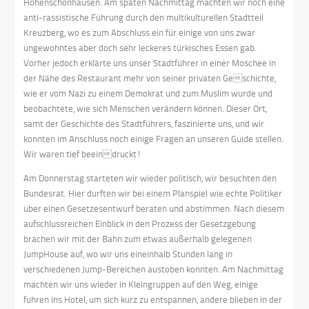
Hohenschönhausen. Am späten Nachmittag machten wir noch eine
anti-rassistische Führung durch den multikulturellen Stadtteil
Kreuzberg, wo es zum Abschluss ein für einige von uns zwar
ungewohntes aber doch sehr leckeres türkisches Essen gab.
Vorher jedoch erklärte uns unser Stadtführer in einer Moschee in
der Nähe des Restaurant mehr von seiner privaten Geschichte,
wie er vom Nazi zu einem Demokrat und zum Muslim wurde und
beobachtete, wie sich Menschen verändern können. Dieser Ort,
samt der Geschichte des Stadtführers, faszinierte uns, und wir
konnten im Anschluss noch einige Fragen an unseren Guide stellen.
Wir waren tief beeindruckt!
Am Donnerstag starteten wir wieder politisch, wir besuchten den
Bundesrat. Hier durften wir bei einem Planspiel wie echte Politiker
über einen Gesetzesentwurf beraten und abstimmen. Nach diesem
aufschlussreichen Einblick in den Prozess der Gesetzgebung
brachen wir mit der Bahn zum etwas außerhalb gelegenen
JumpHouse auf, wo wir uns eineinhalb Stunden lang in
verschiedenen Jump-Bereichen austoben konnten. Am Nachmittag
machten wir uns wieder in Kleingruppen auf den Weg, einige
fuhren ins Hotel, um sich kurz zu entspannen, andere blieben in der