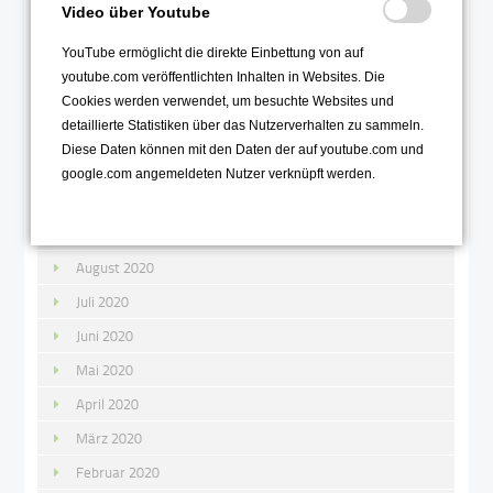
Februar 2021
Video über Youtube
Januar 2021
YouTube ermöglicht die direkte Einbettung von auf
youtube.com veröffentlichten Inhalten in Websites. Die
2020
Cookies werden verwendet, um besuchte Websites und
detaillierte Statistiken über das Nutzerverhalten zu sammeln.
Dezember 2020
Diese Daten können mit den Daten der auf youtube.com und
November 2020
google.com angemeldeten Nutzer verknüpft werden.
Oktober 2020
September 2020
August 2020
Juli 2020
Juni 2020
Mai 2020
April 2020
März 2020
Februar 2020