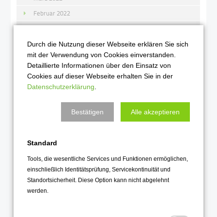
Februar 2022
Januar 2022
Durch die Nutzung dieser Webseite erklären Sie sich
2021
mit der Verwendung von Cookies einverstanden.
Detaillierte Informationen über den Einsatz von
Dezember 2021
Cookies auf dieser Webseite erhalten Sie in der
November 2021
Datenschutzerklärung
.
Oktober 2021
Bestätigen
Alle akzeptieren
September 2021
August 2021
Standard
Juli 2021
Juni 2021
Tools, die wesentliche Services und Funktionen ermöglichen,
einschließlich Identitätsprüfung, Servicekontinuität und
Mai 2021
Standortsicherheit. Diese Option kann nicht abgelehnt
April 2021
werden.
März 2021