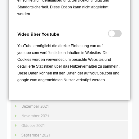
einschließlich Identitätsprüfung, Servicekontinuität und
September 2022
Standortsicherheit. Diese Option kann nicht abgelehnt
August 2022
werden.
Juli 2022
Juni 2022
Video über Youtube
Mai 2022
YouTube ermöglicht die direkte Einbettung von auf
April 2022
youtube.com veröffentlichten Inhalten in Websites. Die
Cookies werden verwendet, um besuchte Websites und
März 2022
detaillierte Statistiken über das Nutzerverhalten zu sammeln.
Februar 2022
Diese Daten können mit den Daten der auf youtube.com und
Januar 2022
google.com angemeldeten Nutzer verknüpft werden.
2021
Dezember 2021
November 2021
Oktober 2021
September 2021