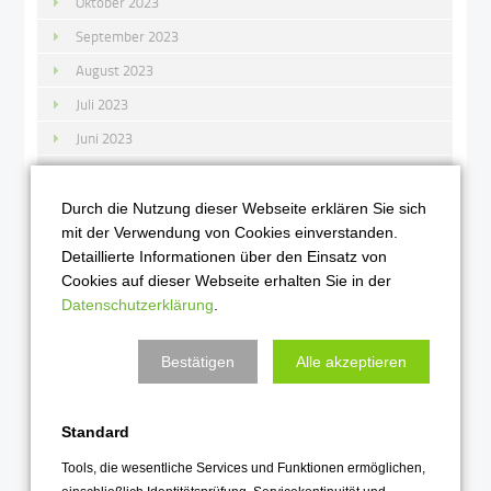
Oktober 2023
September 2023
August 2023
Juli 2023
Juni 2023
Mai 2023
April 2023
Durch die Nutzung dieser Webseite erklären Sie sich
mit der Verwendung von Cookies einverstanden.
März 2023
Detaillierte Informationen über den Einsatz von
Februar 2023
Cookies auf dieser Webseite erhalten Sie in der
Datenschutzerklärung
.
Januar 2023
2022
Bestätigen
Alle akzeptieren
Dezember 2022
Standard
November 2022
Oktober 2022
Tools, die wesentliche Services und Funktionen ermöglichen,