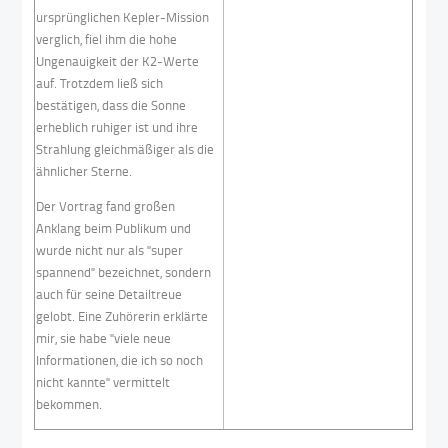
ursprünglichen Kepler-Mission
verglich, fiel ihm die hohe
Ungenauigkeit der K2-Werte
auf. Trotzdem ließ sich
bestätigen, dass die Sonne
erheblich ruhiger ist und ihre
Strahlung gleichmäßiger als die
ähnlicher Sterne.
Der Vortrag fand großen
Anklang beim Publikum und
wurde nicht nur als "super
spannend" bezeichnet, sondern
auch für seine Detailtreue
gelobt. Eine Zuhörerin erklärte
mir, sie habe "viele neue
Informationen, die ich so noch
nicht kannte" vermittelt
bekommen.