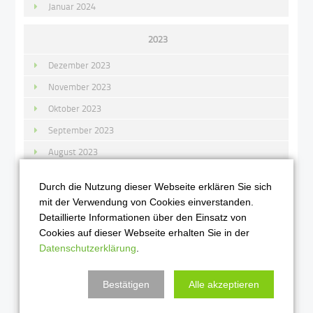
Januar 2024
2023
Dezember 2023
November 2023
Oktober 2023
September 2023
August 2023
Juli 2023
Durch die Nutzung dieser Webseite erklären Sie sich
Juni 2023
mit der Verwendung von Cookies einverstanden.
Mai 2023
Detaillierte Informationen über den Einsatz von
Cookies auf dieser Webseite erhalten Sie in der
April 2023
Datenschutzerklärung
.
März 2023
Februar 2023
Bestätigen
Alle akzeptieren
Januar 2023