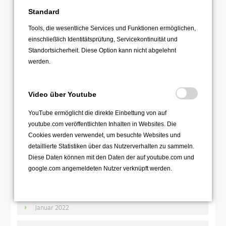
Standard
2022
Tools, die wesentliche Services und Funktionen ermöglichen,
Dezember 2022
einschließlich Identitätsprüfung, Servicekontinuität und
November 2022
Standortsicherheit. Diese Option kann nicht abgelehnt
werden.
Oktober 2022
September 2022
Video über Youtube
August 2022
Juli 2022
YouTube ermöglicht die direkte Einbettung von auf
youtube.com veröffentlichten Inhalten in Websites. Die
Juni 2022
Cookies werden verwendet, um besuchte Websites und
Mai 2022
detaillierte Statistiken über das Nutzerverhalten zu sammeln.
Diese Daten können mit den Daten der auf youtube.com und
April 2022
google.com angemeldeten Nutzer verknüpft werden.
März 2022
Februar 2022
Januar 2022