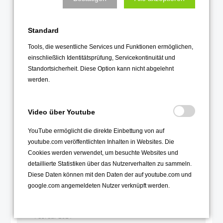
Februar 2022
Januar 2022
Standard
2021
Tools, die wesentliche Services und Funktionen ermöglichen,
einschließlich Identitätsprüfung, Servicekontinuität und
Dezember 2021
Standortsicherheit. Diese Option kann nicht abgelehnt
November 2021
werden.
Oktober 2021
September 2021
Video über Youtube
August 2021
YouTube ermöglicht die direkte Einbettung von auf
Juli 2021
youtube.com veröffentlichten Inhalten in Websites. Die
Cookies werden verwendet, um besuchte Websites und
Juni 2021
detaillierte Statistiken über das Nutzerverhalten zu sammeln.
Mai 2021
Diese Daten können mit den Daten der auf youtube.com und
April 2021
google.com angemeldeten Nutzer verknüpft werden.
März 2021
Februar 2021