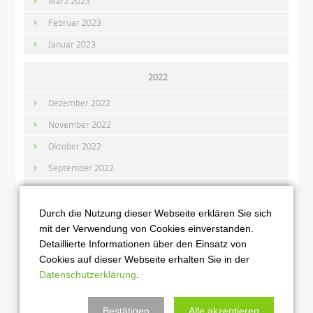
März 2023
Februar 2023
Januar 2023
2022
Dezember 2022
November 2022
Oktober 2022
September 2022
August 2022
Juli 2022
Durch die Nutzung dieser Webseite erklären Sie sich
mit der Verwendung von Cookies einverstanden.
Juni 2022
Detaillierte Informationen über den Einsatz von
Mai 2022
Cookies auf dieser Webseite erhalten Sie in der
Datenschutzerklärung
.
April 2022
März 2022
Bestätigen
Alle akzeptieren