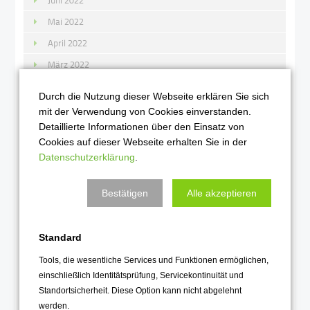
Juni 2022
Mai 2022
April 2022
März 2022
Februar 2022
Durch die Nutzung dieser Webseite erklären Sie sich
Januar 2022
mit der Verwendung von Cookies einverstanden.
Detaillierte Informationen über den Einsatz von
2021
Cookies auf dieser Webseite erhalten Sie in der
Datenschutzerklärung
.
Dezember 2021
November 2021
Bestätigen
Alle akzeptieren
Oktober 2021
September 2021
Standard
August 2021
Tools, die wesentliche Services und Funktionen ermöglichen,
Juli 2021
einschließlich Identitätsprüfung, Servicekontinuität und
Standortsicherheit. Diese Option kann nicht abgelehnt
Juni 2021
werden.