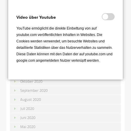
Mai 2021
April 2021
Video über Youtube
März 2021
YouTube ermöglicht die direkte Einbettung von auf
Februar 2021
youtube.com veröffentlichten Inhalten in Websites. Die
Januar 2021
Cookies werden verwendet, um besuchte Websites und
detaillierte Statistiken über das Nutzerverhalten zu sammeln.
2020
Diese Daten können mit den Daten der auf youtube.com und
google.com angemeldeten Nutzer verknüpft werden.
Dezember 2020
November 2020
Oktober 2020
September 2020
August 2020
Juli 2020
Juni 2020
Mai 2020