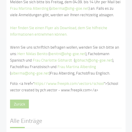
Melden Sie sich bitte bis Freitag, dem 04.09. bis 14 Uhr per Mail bei
Frau Martina Alberding
(
alberma@ohg-goe.net
) an. Falls es zu
viele Anmeldungen gibt, werden wir Ihnen rechtzeitig absagen.
Hier finden Sie einen Flyer als Download, dem Sie hilfreiche
Informationen entnehmen können.
Wenn Sie uns schriftlich befragen wollen, wenden Sie sich bitte an
uns:
Herr Niklas Benito
(
benitni@ohg-goe.net
), Fachobmann
Spanisch und
Frau Charlotte Gibhardt
(
gibhach@ohg-goe.net
),
Fachobfrau Französisch und
Frau Martina Alberding
(
alberma@ohg-goe.net
)Frau Alberding, Fachobfrau Englisch.
Foto: <a href="
https://www.freepik.com/vectors/school
">School
vector created by pch.vector - www.freepik.com</a>
Zurück
Alle Einträge