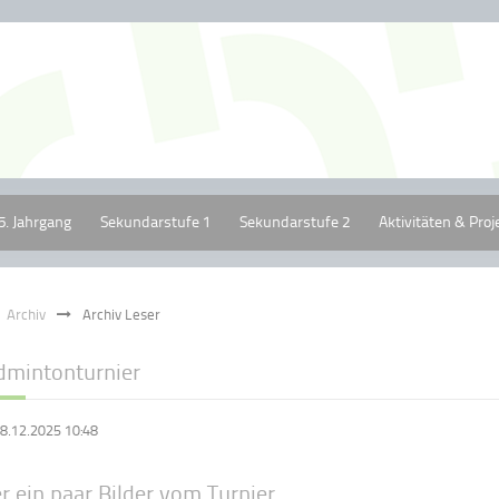
5. Jahrgang
Sekundarstufe 1
Sekundarstufe 2
Aktivitäten & Proj
Archiv
Archiv Leser
dmintonturnier
8.12.2025 10:48
r ein paar Bilder vom Turnier