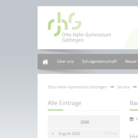
Home
Über uns
Schulgemeinschaft
Neuer 
Otto-Hahn-Gymnasium Göttingen
Service
Alle Einträge
Ba
1
2026
August 2026
1 Eintrag
Hie