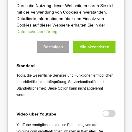
Durch die Nutzung dieser Webseite erklären Sie sich
Dezember 2022
mit der Verwendung von Cookies einverstanden.
November 2022
Detaillierte Informationen über den Einsatz von
Oktober 2022
Cookies auf dieser Webseite erhalten Sie in der
Datenschutzerklärung
.
September 2022
August 2022
Bestätigen
Alle akzeptieren
Juli 2022
Juni 2022
Standard
Mai 2022
Tools, die wesentliche Services und Funktionen ermöglichen,
April 2022
einschließlich Identitätsprüfung, Servicekontinuität und
März 2022
Standortsicherheit. Diese Option kann nicht abgelehnt
werden.
Februar 2022
Januar 2022
Video über Youtube
2021
YouTube ermöglicht die direkte Einbettung von auf
Dezember 2021
youtube.com veröffentlichten Inhalten in Websites. Die