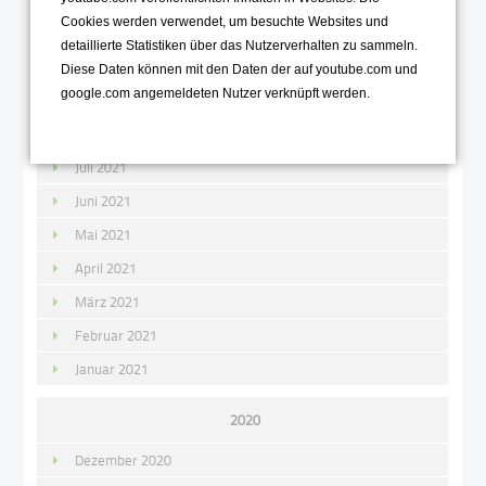
Cookies werden verwendet, um besuchte Websites und
November 2021
detaillierte Statistiken über das Nutzerverhalten zu sammeln.
Oktober 2021
Diese Daten können mit den Daten der auf youtube.com und
google.com angemeldeten Nutzer verknüpft werden.
September 2021
August 2021
Juli 2021
Juni 2021
Mai 2021
April 2021
März 2021
Februar 2021
Januar 2021
2020
Dezember 2020