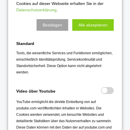
Cookies auf dieser Webseite erhalten Sie in der
August 2023
Datenschutzerklärung
.
Juli 2023
Juni 2023
Bestätigen
Alle akzeptieren
Mai 2023
April 2023
Standard
März 2023
Tools, die wesentliche Services und Funktionen ermöglichen,
einschließlich Identitätsprüfung, Servicekontinuität und
Februar 2023
Standortsicherheit. Diese Option kann nicht abgelehnt
Januar 2023
werden.
2022
Video über Youtube
Dezember 2022
YouTube ermöglicht die direkte Einbettung von auf
November 2022
youtube.com veröffentlichten Inhalten in Websites. Die
Oktober 2022
Cookies werden verwendet, um besuchte Websites und
September 2022
detaillierte Statistiken über das Nutzerverhalten zu sammeln.
Diese Daten können mit den Daten der auf youtube.com und
August 2022