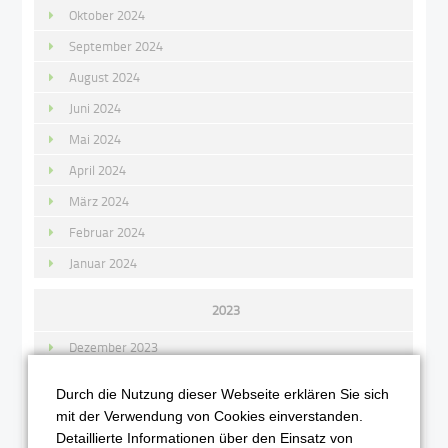
Oktober 2024
September 2024
August 2024
Juni 2024
Mai 2024
April 2024
März 2024
Februar 2024
Januar 2024
2023
Dezember 2023
November 2023
Durch die Nutzung dieser Webseite erklären Sie sich
Oktober 2023
mit der Verwendung von Cookies einverstanden.
Detaillierte Informationen über den Einsatz von
September 2023