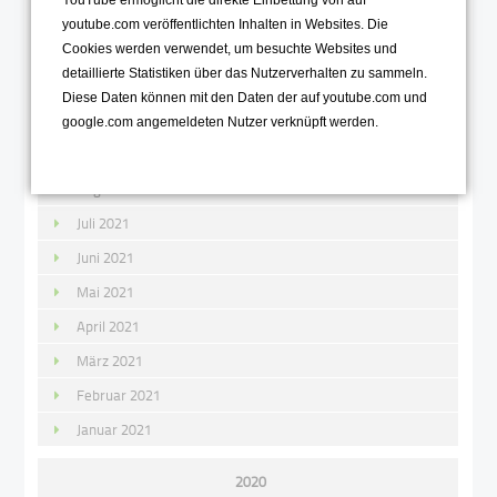
YouTube ermöglicht die direkte Einbettung von auf
2021
youtube.com veröffentlichten Inhalten in Websites. Die
Dezember 2021
Cookies werden verwendet, um besuchte Websites und
detaillierte Statistiken über das Nutzerverhalten zu sammeln.
November 2021
Diese Daten können mit den Daten der auf youtube.com und
Oktober 2021
google.com angemeldeten Nutzer verknüpft werden.
September 2021
August 2021
Juli 2021
Juni 2021
Mai 2021
April 2021
März 2021
Februar 2021
Januar 2021
2020