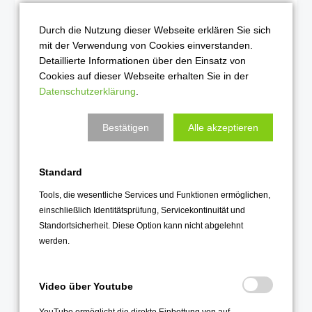
2022
Durch die Nutzung dieser Webseite erklären Sie sich
mit der Verwendung von Cookies einverstanden.
Dezember 2022
Detaillierte Informationen über den Einsatz von
November 2022
Cookies auf dieser Webseite erhalten Sie in der
Oktober 2022
Datenschutzerklärung
.
September 2022
Bestätigen
Alle akzeptieren
August 2022
Juli 2022
Standard
Juni 2022
Tools, die wesentliche Services und Funktionen ermöglichen,
Mai 2022
einschließlich Identitätsprüfung, Servicekontinuität und
April 2022
Standortsicherheit. Diese Option kann nicht abgelehnt
werden.
März 2022
Februar 2022
Januar 2022
Video über Youtube