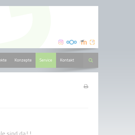
ekte
Konzepte
Service
Kontakt
Suche
le sind da!!