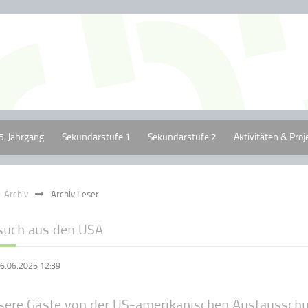
5. Jahrgang
Sekundarstufe 1
Sekundarstufe 2
Aktivitäten & Proj
Archiv
Archiv Leser
such aus den USA
6.06.2025 12:39
sere Gäste von der US-amerikanischen Austausschu