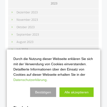
2023
Dezember 2023
November 2023
Oktober 2023
September 2023
August 2023
Juli 2023
Juni 2023
Durch die Nutzung dieser Webseite erklären Sie sich
Mai 2023
mit der Verwendung von Cookies einverstanden.
Detaillierte Informationen über den Einsatz von
April 2023
Cookies auf dieser Webseite erhalten Sie in der
März 2023
Datenschutzerklärung
.
Februar 2023
Bestätigen
Alle akzeptieren
Januar 2023
2022