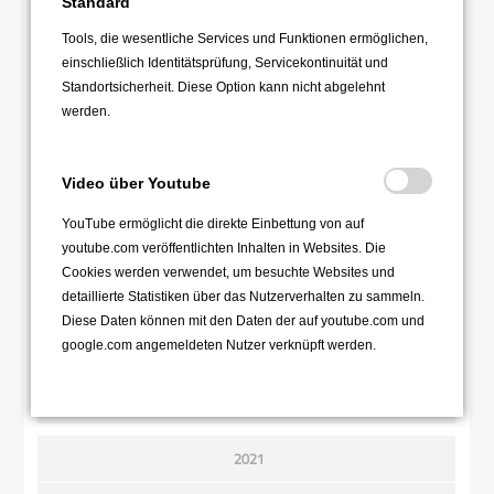
Standard
Dezember 2022
Tools, die wesentliche Services und Funktionen ermöglichen,
einschließlich Identitätsprüfung, Servicekontinuität und
November 2022
Standortsicherheit. Diese Option kann nicht abgelehnt
Oktober 2022
werden.
September 2022
August 2022
Video über Youtube
Juli 2022
YouTube ermöglicht die direkte Einbettung von auf
Juni 2022
youtube.com veröffentlichten Inhalten in Websites. Die
Mai 2022
Cookies werden verwendet, um besuchte Websites und
detaillierte Statistiken über das Nutzerverhalten zu sammeln.
April 2022
Diese Daten können mit den Daten der auf youtube.com und
März 2022
google.com angemeldeten Nutzer verknüpft werden.
Februar 2022
Januar 2022
2021