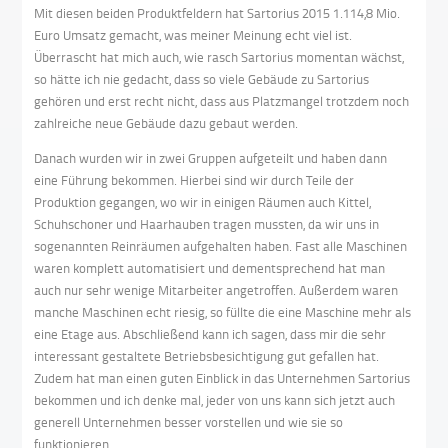
Mit diesen beiden Produktfeldern hat Sartorius 2015 1.114,8 Mio.
Euro Umsatz gemacht, was meiner Meinung echt viel ist.
Überrascht hat mich auch, wie rasch Sartorius momentan wächst,
so hätte ich nie gedacht, dass so viele Gebäude zu Sartorius
gehören und erst recht nicht, dass aus Platzmangel trotzdem noch
zahlreiche neue Gebäude dazu gebaut werden.
Danach wurden wir in zwei Gruppen aufgeteilt und haben dann
eine Führung bekommen. Hierbei sind wir durch Teile der
Produktion gegangen, wo wir in einigen Räumen auch Kittel,
Schuhschoner und Haarhauben tragen mussten, da wir uns in
sogenannten Reinräumen aufgehalten haben. Fast alle Maschinen
waren komplett automatisiert und dementsprechend hat man
auch nur sehr wenige Mitarbeiter angetroffen. Außerdem waren
manche Maschinen echt riesig, so füllte die eine Maschine mehr als
eine Etage aus. Abschließend kann ich sagen, dass mir die sehr
interessant gestaltete Betriebsbesichtigung gut gefallen hat.
Zudem hat man einen guten Einblick in das Unternehmen Sartorius
bekommen und ich denke mal, jeder von uns kann sich jetzt auch
generell Unternehmen besser vorstellen und wie sie so
funktionieren.