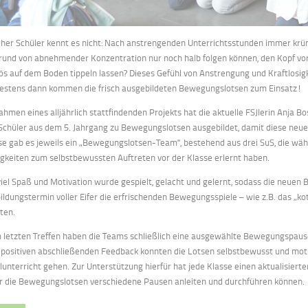
her Schüler kennt es nicht: Nach anstrengenden Unterrichtsstunden immer krü
rund von abnehmender Konzentration nur noch halb folgen können, den Kopf vo
ös auf dem Boden tippeln lassen? Dieses Gefühl von Anstrengung und Kraftlosi
estens dann kommen die frisch ausgebildeten Bewegungslotsen zum Einsatz!
ahmen eines alljährlich stattfindenden Projekts hat die aktuelle FSJlerin Anja
Schüler aus dem 5. Jahrgang zu Bewegungslotsen ausgebildet, damit diese neue
se gab es jeweils ein „Bewegungslotsen-Team", bestehend aus drei SuS, die währ
igkeiten zum selbstbewussten Auftreten vor der Klasse erlernt haben.
viel Spaß und Motivation wurde gespielt, gelacht und gelernt, sodass die neue
ildungstermin voller Eifer die erfrischenden Bewegungsspiele – wie z.B. das „k
ten.
 letzten Treffen haben die Teams schließlich eine ausgewählte Bewegungspaus
 positiven abschließenden Feedback konnten die Lotsen selbstbewusst und motiv
lunterricht gehen. Zur Unterstützung hierfür hat jede Klasse einen aktualisiert
r die Bewegungslotsen verschiedene Pausen anleiten und durchführen können.