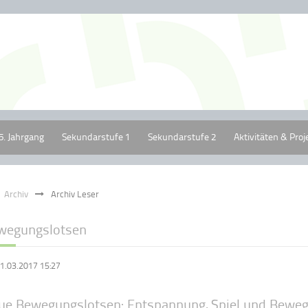
5. Jahrgang
Sekundarstufe 1
Sekundarstufe 2
Aktivitäten & Proj
Archiv
Archiv Leser
wegungslotsen
1.03.2017 15:27
ue Bewegungslotsen: Entspannung, Spiel und Beweg