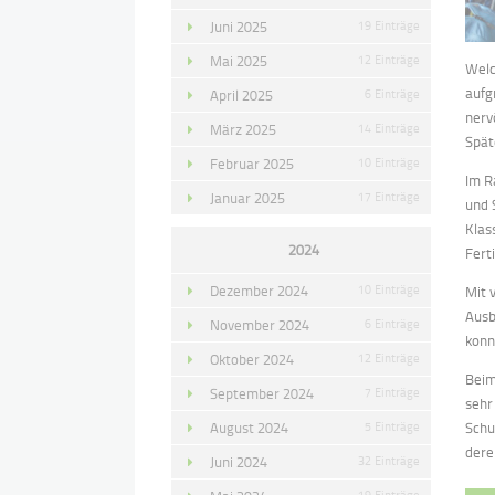
Juni 2025
19 Einträge
Mai 2025
12 Einträge
Welc
aufg
April 2025
6 Einträge
nerv
März 2025
14 Einträge
Spät
Februar 2025
10 Einträge
Im R
Januar 2025
17 Einträge
und 
Klas
2024
Fert
Dezember 2024
10 Einträge
Mit 
Ausb
November 2024
6 Einträge
konn
Oktober 2024
12 Einträge
Beim
September 2024
7 Einträge
sehr
August 2024
5 Einträge
Schu
dere
Juni 2024
32 Einträge
19 Einträge