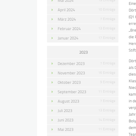
Mai 2024
Ein
April 2024
10 Einträge
Dört
(Q1 
März 2024
7 Einträge
erre
Februar 2024
13 Einträge
„Br
die 
Januar 2024
17 Einträge
Herr
Stif
2023
Dört
Dezember 2023
7 Einträge
als
November 2023
16 Einträge
dies
Klas
Oktober 2023
9 Einträge
Nied
September 2023
11 Einträge
kame
in d
August 2023
7 Einträge
ver
Juli 2023
13 Einträge
Jahr
Juni 2023
14 Einträge
Bol
dem
Mai 2023
11 Einträge
Team