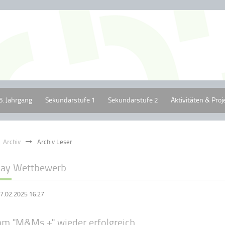
5. Jahrgang
Sekundarstufe 1
Sekundarstufe 2
Aktivitäten & Proj
Archiv
Archiv Leser
lay Wettbewerb
7.02.2025 16:27
am "M&Ms +" wieder erfolgreich