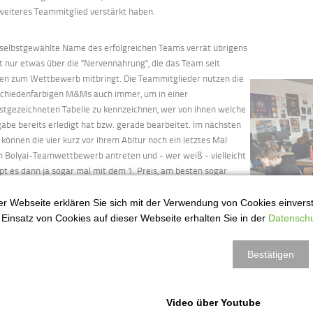
weiteres Teammitglied verstärkt haben.
 selbstgewählte Name des erfolgreichen Teams verrät übrigens
t nur etwas über die "Nervennahrung", die das Team seit
ren zum Wettbewerb mitbringt. Die Teammitglieder nutzen die
schiedenfarbigen M&Ms auch immer, um in einer
stgezeichneten Tabelle zu kennzeichnen, wer von ihnen welche
abe bereits erledigt hat bzw. gerade bearbeitet. Im nächsten
 können die vier kurz vor ihrem Abitur noch ein letztes Mal
m Bolyai-Teamwettbewerb antreten und - wer weiß - vielleicht
pt es dann ja sogar mal mit dem 1. Preis, am besten sogar
desweit, denn dann können die "M&Ms" zum Finale in die
arische Hauptstadt Budapest reisen. Wir drücken ihnen schon
r Webseite erklären Sie sich mit der Verwendung von Cookies einversta
zt die Daumen!
Einsatz von Cookies auf dieser Webseite erhalten Sie in der
Datenschu
großes Dankeschön gebührt an dieser Stelle wieder einmal
Bestätigen
erem Förderverein, dem Verein der Freunde des OHG, der für
e Teilnehmerinnen und Teilnehmer am Bolyai-Teamwettbewerb
Startgebühr in Höhe von jeweils 3 Euro übernommen hat.
Video über Youtube