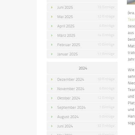
Juni 2025
19 Einträge
(kra
Mai 2025
12 Einträge
Tea
April 2025
6 Einträge
bes
aus 
März 2025
14 Einträge
best
Februar 2025
10 Einträge
Mat
tra
Januar 2025
17 Einträge
Jahr
2024
Wie
sehr
Dezember 2024
10 Einträge
Nied
November 2024
6 Einträge
Team
und
Oktober 2024
12 Einträge
Plat
September 2024
7 Einträge
und
Hann
August 2024
5 Einträge
soga
Juni 2024
32 Einträge
19 Einträge