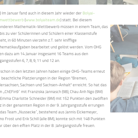
.) Im Januar fand auch in diesem Jahr wieder der
Bolyai-
mwettbewerb
(
www.bolyaiteam.de
) statt. Bei diesem
onderen Mathematik-Wettbewerb müssen in einem Team, das
bis zu vier Schülerinnen und Schülern einer Klassenstufe
eht, in 60 Minuten vierzehn z.T. sehr knifflige
hematikaufgaben bearbeitet und gelöst werden. Vom OHG
ten dazu am 14.Januar insgesamt 16 Teams aus den
gangsstufen 6, 7, 8, 9, 11 und 12 an.
 schon in den letzten Jahren haben einige OHG-Teams erneut
 beachtliche Platzierungen in der Region "Bremen,
ersachsen, Sachsen und Sachsen-Anhalt" erreicht. So hat das
 „ChEFin9“ mit Franziska Jannasch (9B), Chau Anh Ngo (9M)
 Emma Charlotte Schneider (9M) mit 152 Punkten den zwölften
z in der genannten Region in der 9. Jahrgangsstufe errungen
 das Team „Nussecke“, bestehend aus Jannis Eickemeyer,
o Frost und Erik Schill (alle 8M), konnte sich mit 148 Punkten
r über den elften Platz in der 8. Jahrgangsstufe freuen.