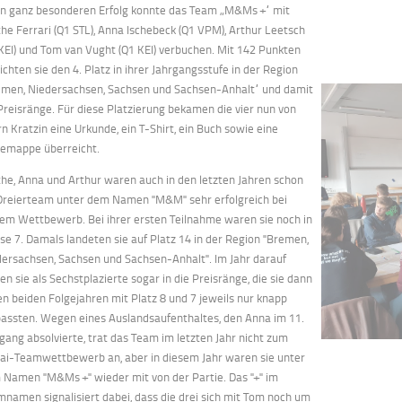
en ganz besonderen Erfolg konnte das Team „M&Ms +“ mit
he Ferrari (Q1 STL), Anna Ischebeck (Q1 VPM), Arthur Leetsch
KEI) und Tom van Vught (Q1 KEI) verbuchen. Mit 142 Punkten
ichten sie den 4. Platz in ihrer Jahrgangsstufe in der Region
emen, Niedersachsen, Sachsen und Sachsen-Anhalt“ und damit
Preisränge. Für diese Platzierung bekamen die vier nun von
n Kratzin eine Urkunde, ein T-Shirt, ein Buch sowie eine
temappe überreicht.
he, Anna und Arthur waren auch in den letzten Jahren schon
 Dreierteam unter dem Namen "M&M" sehr erfolgreich bei
em Wettbewerb. Bei ihrer ersten Teilnahme waren sie noch in
se 7. Damals landeten sie auf Platz 14 in der Region "Bremen,
ersachsen, Sachsen und Sachsen-Anhalt". Im Jahr darauf
n sie als Sechstplazierte sogar in die Preisränge, die sie dann
en beiden Folgejahren mit Platz 8 und 7 jeweils nur knapp
passten. Wegen eines Auslandsaufenthaltes, den Anna im 11.
gang absolvierte, trat das Team im letzten Jahr nicht zum
yai-Teamwettbewerb an, aber in diesem Jahr waren sie unter
 Namen "M&Ms +" wieder mit von der Partie. Das "+" im
namen signalisiert dabei, dass die drei sich mit Tom noch um