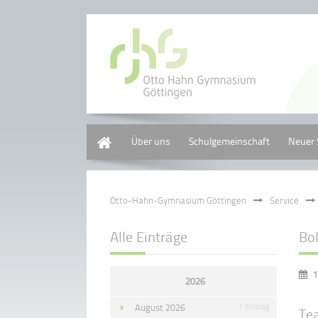
Home
Über uns
Schulgemeinschaft
Neuer 
Otto-Hahn-Gymnasium Göttingen
Service
Alle Einträge
Bo
1
2026
August 2026
1 Eintrag
Te