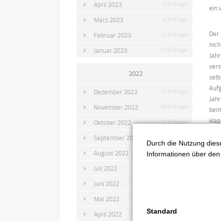
April 2023
7 Einträge
ein 
März 2023
5 Einträge
Der
Februar 2023
12 Einträge
nich
Januar 2023
12 Einträge
Jah
ver
2022
selb
Aufg
Dezember 2022
12 Einträge
Jahr
November 2022
10 Einträge
bei
klap
Oktober 2022
7 Einträge
bun
September 2022
11 Einträge
ung
Durch die Nutzung diese
August 2022
4 Einträge
jet
Informationen über den 
Juli 2022
14 Einträge
Ein 
uns
Juni 2022
13 Einträge
all
Mai 2022
11 Einträge
die 
Standard
April 2022
8 Einträge