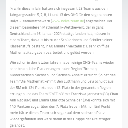
(kra.) In diesem Jahr hatten sich insgesamt 23 Teams aus den
Jahrgangsstufen 5, 7, 8, 11 und 13 des OHG für den sogenannten
Bolyai-Teamwettbewerb (
www.bolyaiteam.de
) angemeldet. Bei
diesem besonderen Mathematik-Wettbewerb, der in ganz
Deutschland am 16. Januar 2024 stattgefunden hat, müssen in
einem Team, das aus bis zu vier Schülerinnen und Schülern einer
Klassenstufe besteht, in 60 Minuten vierzehn z.T. sehr knifflige
Mathematikaufgaben bearbeitet und gelöst werden.
Wie schon in den letzten Jahren haben einige OHG-Teams wieder
sehr beachtliche Platzierungen in der Region "Bremen,
Niedersachsen, Sachsen und Sachsen-Anhalt" erreicht. So hat das
Team "Die Mathematixe" mit
Ben Luttmann
und
Levi Schuldt
aus
der 5M mit 124 Punkten den 12. Platz in der genannten Region
errungen und das Team "ChEFin8" mit Franziska Jannasch (8B), Chau
Anh Ngo (8M) und Emma Charlotte Schneider (8M) konnte sich mit
140 Punkten sogar über den 7. Platz freuen. Mit nur fünf Punkt
mehr hätte dieses Team sich sogar auf dem sechsten Platz
wiedergefunden und wäre damit in der Gruppe der Preisträger
gelandet.