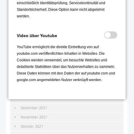
einschließlich Identitätsprüfung, Servicekontinuität und
September 2022
Standortsicherheit. Diese Option kann nicht abgelehnt
werden.
August 2022
Juli 2022
Video über Youtube
Juni 2022
Mai 2022
YouTube ermöglicht die direkte Einbettung von auf
youtube.com veröffentlichten Inhalten in Websites. Die
April 2022
Cookies werden verwendet, um besuchte Websites und
März 2022
detaillierte Statistiken über das Nutzerverhalten zu sammeln.
Februar 2022
Diese Daten können mit den Daten der auf youtube.com und
google.com angemeldeten Nutzer verknüpft werden.
Januar 2022
2021
Dezember 2021
November 2021
Oktober 2021