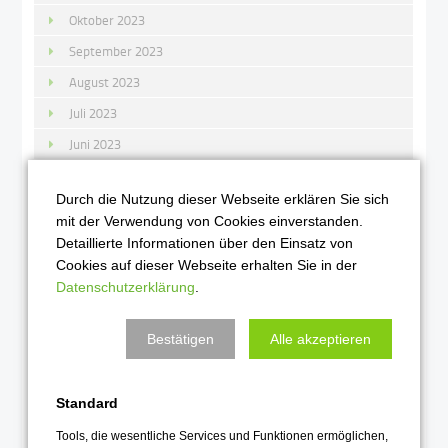
Oktober 2023
September 2023
August 2023
Juli 2023
Juni 2023
Mai 2023
Durch die Nutzung dieser Webseite erklären Sie sich
April 2023
mit der Verwendung von Cookies einverstanden.
März 2023
Detaillierte Informationen über den Einsatz von
Cookies auf dieser Webseite erhalten Sie in der
Februar 2023
Datenschutzerklärung
.
Januar 2023
Bestätigen
Alle akzeptieren
2022
Dezember 2022
Standard
November 2022
Tools, die wesentliche Services und Funktionen ermöglichen,
Oktober 2022