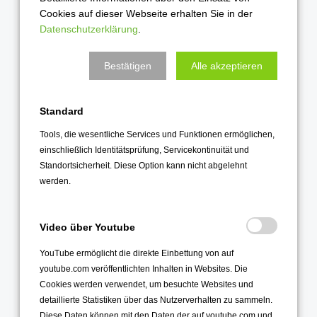
September 2023
Cookies auf dieser Webseite erhalten Sie in der
August 2023
Datenschutzerklärung
.
Juli 2023
Bestätigen
Alle akzeptieren
Juni 2023
Mai 2023
Standard
April 2023
März 2023
Tools, die wesentliche Services und Funktionen ermöglichen,
einschließlich Identitätsprüfung, Servicekontinuität und
Februar 2023
Standortsicherheit. Diese Option kann nicht abgelehnt
Januar 2023
werden.
2022
Video über Youtube
Dezember 2022
YouTube ermöglicht die direkte Einbettung von auf
November 2022
youtube.com veröffentlichten Inhalten in Websites. Die
Oktober 2022
Cookies werden verwendet, um besuchte Websites und
detaillierte Statistiken über das Nutzerverhalten zu sammeln.
September 2022
Diese Daten können mit den Daten der auf youtube.com und