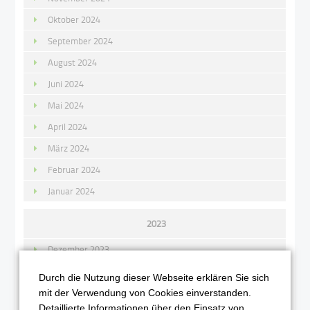
Oktober 2024
September 2024
August 2024
Juni 2024
Mai 2024
April 2024
März 2024
Februar 2024
Januar 2024
2023
Dezember 2023
November 2023
Durch die Nutzung dieser Webseite erklären Sie sich
Oktober 2023
mit der Verwendung von Cookies einverstanden.
Detaillierte Informationen über den Einsatz von