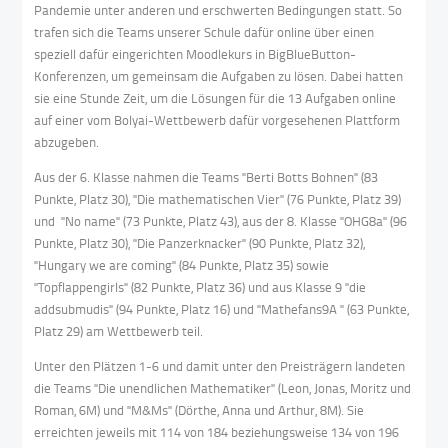
Pandemie unter anderen und erschwerten Bedingungen statt. So
trafen sich die Teams unserer Schule dafür online über einen
speziell dafür eingerichten Moodlekurs in BigBlueButton-
Konferenzen, um gemeinsam die Aufgaben zu lösen. Dabei hatten
sie eine Stunde Zeit, um die Lösungen für die 13 Aufgaben online
auf einer vom Bolyai-Wettbewerb dafür vorgesehenen Plattform
abzugeben.
Aus der 6. Klasse nahmen die Teams "Berti Botts Bohnen" (83
Punkte, Platz 30), "Die mathematischen Vier" (76 Punkte, Platz 39)
und "No name" (73 Punkte, Platz 43), aus der 8. Klasse "OHG8a" (96
Punkte, Platz 30), "Die Panzerknacker" (90 Punkte, Platz 32),
"Hungary we are coming" (84 Punkte, Platz 35) sowie
"Topflappengirls" (82 Punkte, Platz 36) und aus Klasse 9 "die
addsubmudis" (94 Punkte, Platz 16) und "Mathefans9A " (63 Punkte,
Platz 29) am Wettbewerb teil.
Unter den Plätzen 1-6 und damit unter den Preisträgern landeten
die Teams "Die unendlichen Mathematiker" (Leon, Jonas, Moritz und
Roman, 6M) und "M&Ms" (Dörthe, Anna und Arthur, 8M). Sie
erreichten jeweils mit 114 von 184 beziehungsweise 134 von 196