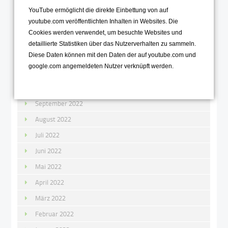
YouTube ermöglicht die direkte Einbettung von auf
Januar 2023
youtube.com veröffentlichten Inhalten in Websites. Die
Cookies werden verwendet, um besuchte Websites und
2022
detaillierte Statistiken über das Nutzerverhalten zu sammeln.
Dezember 2022
Diese Daten können mit den Daten der auf youtube.com und
google.com angemeldeten Nutzer verknüpft werden.
November 2022
Oktober 2022
September 2022
August 2022
Juli 2022
Juni 2022
Mai 2022
April 2022
März 2022
Februar 2022