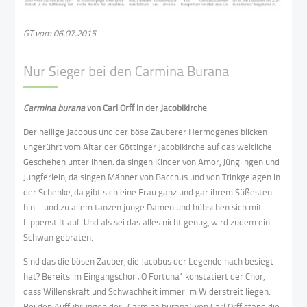
GT vom 06.07.2015
Nur Sieger bei den Carmina Burana
Carmina burana
von Carl Orff in der Jacobikirche
Der heilige Jacobus und der böse Zauberer Hermogenes blicken
ungerührt vom Altar der Göttinger Jacobikirche auf das weltliche
Geschehen unter ihnen: da singen Kinder von Amor, Jünglingen und
Jungferlein, da singen Männer von Bacchus und von Trinkgelagen in
der Schenke, da gibt sich eine Frau ganz und gar ihrem Süßesten
hin – und zu allem tanzen junge Damen und hübschen sich mit
Lippenstift auf. Und als sei das alles nicht genug, wird zudem ein
Schwan gebraten.
Sind das die bösen Zauber, die Jacobus der Legende nach besiegt
hat? Bereits im Eingangschor „O Fortuna“ konstatiert der Chor,
dass Willenskraft und Schwachheit immer im Widerstreit liegen.
Bei den Aufführungen der „Carmina burana“ von Carl Orff stand die