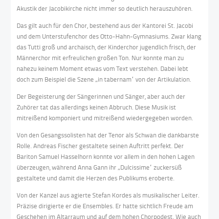
Akustik der Jacobikirche nicht immer so deutlich herauszuhören.
Das gilt auch für den Chor, bestehend aus der Kantorei St. Jacobi
und dem Unterstufenchor des Otto-Hahn-Gymnasiums. Zwar klang
das Tutti groß und archaisch, der Kinderchor jugendlich frisch, der
Männerchor mit erfreulichen großen Ton. Nur konnte man zu
nahezu keinem Moment etwas vom Text verstehen. Dabei lebt
doch zum Beispiel die Szene „in tabernam“ von der Artikulation.
Der Begeisterung der Sängerinnen und Sänger, aber auch der
Zuhörer tat das allerdings keinen Abbruch. Diese Musik ist
mitreißend komponiert und mitreißend wiedergegeben worden.
Von den Gesangssolisten hat der Tenor als Schwan die dankbarste
Rolle. Andreas Fischer gestaltete seinen Auftritt perfekt. Der
Bariton Samuel Hasselhorn konnte vor allem in den hohen Lagen
überzeugen, während Anna Gann ihr „Dulcissime“ zuckersüß
gestaltete und damit die Herzen des Publikums eroberte.
Von der Kanzel aus agierte Stefan Kordes als musikalischer Leiter.
Präzise dirigierte er die Ensembles. Er hatte sichtlich Freude am
Geschehen im Altarraum und auf dem hohen Chorpodest. Wie auch