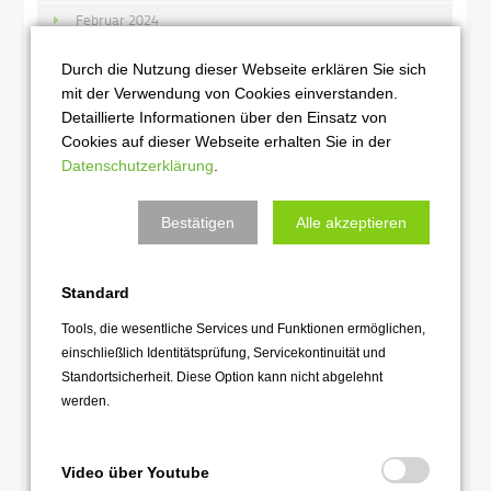
Februar 2024
Januar 2024
Durch die Nutzung dieser Webseite erklären Sie sich
mit der Verwendung von Cookies einverstanden.
2023
Detaillierte Informationen über den Einsatz von
Cookies auf dieser Webseite erhalten Sie in der
Dezember 2023
Datenschutzerklärung
.
November 2023
Oktober 2023
Bestätigen
Alle akzeptieren
September 2023
August 2023
Standard
Juli 2023
Tools, die wesentliche Services und Funktionen ermöglichen,
Juni 2023
einschließlich Identitätsprüfung, Servicekontinuität und
Standortsicherheit. Diese Option kann nicht abgelehnt
Mai 2023
werden.
April 2023
März 2023
Video über Youtube
Februar 2023