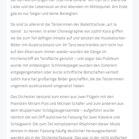
Liebe und die Lebenslust an drei Abenden im Mittelpunkt. Am Ende
gab es nur Sieger und keine Besiegten:
Da sind zu allererst die Tänzerinnen der Balletttschule „art la
danse“ zu nennen. In einer Choreographie von Judith Kara griffen
sie die zum Teil deftigen Inhalte auf und setzten die musikalischen
Bilder mit Ausdruckstanz um. Ihr Tanz beschränkte sich nicht nur
auf den Altarraum: immer wieder wurden die Gänge im
Kirchenschiff als Tanzfläche genutzt – und sogar das Publikum
wurde mit einbezogen: Schminkspiegel wurden den Zuhörern
entgegengehalten oder kurze schriftliche Botschaften verteilt.
Judith Kara hat großartige Bilder geschaffen, die die Tänzerinnen
ungemein ausdrucksvoll umgesetzt haben.
Das Orchester bestand zum einen aus zwei Flügeln mit den
Pianisten Miriam Puls und Michael Schäfer und zum anderen aus
dem Wuppertaler Schlagzeugensemble – aufgeführt wurde
nämlich die von Orff autorisierte Fassung für zwei Klaviere und
Schlagwerk. Die zum Teil komplizierten Rhythmen dieser Musik
können in dieser Fassung häufig deutlicher herausgearbeitet
werden als in der Orchesterfassung. Das war in der nicht einfachen