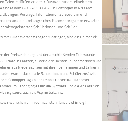
en Talente dürfen an der 3. Auswahlrunde teilnehmen.
e findet vom 04.03.-11.03.2023 in Göttingen in Präsenz
t. Übungen, Vorträge, Infomationen zu Studium und
pendien und ein umfangreiches Rahmenprogamm erwarten
chemiebegeisterten Schülerinnen und Schüler.
s mit Lukas Worten zu sagen "Göttingen, also ein Heimspiel".
n der Preisverleihung und der anschließenden Feierstunde
 VCI Nord in Laatzen, zu der die 15 besten Teilnehmerinnen und
nehmer aus Niedersachsen mit ihren Lehrerinnen und Lehrern
eladen waren, durfen alle Schülerinnen und Schüler zusätzlich
inem Schnuppertag an der Leibniz Universität Hannover
nehmen. Im Labor ging es um die Synthese und die Analyse von
ylsalicylsäure, auch als Aspirin bekannt.
s, wir wünschen dir in der nächsten Runde viel Erfolg!