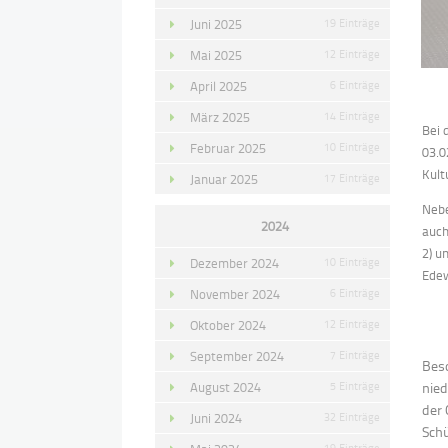
Juni 2025
19 Einträge
Mai 2025
12 Einträge
April 2025
6 Einträge
März 2025
14 Einträge
Bei 
Februar 2025
10 Einträge
03.0
Kult
Januar 2025
17 Einträge
Nebe
2024
auch
2) u
Dezember 2024
10 Einträge
Edew
November 2024
6 Einträge
Oktober 2024
12 Einträge
September 2024
7 Einträge
Beso
August 2024
5 Einträge
nied
der 
Juni 2024
32 Einträge
Schü
19 Einträge