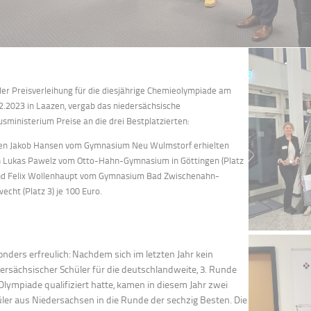
der Preisverleihung für die diesjährige Chemieolympiade am
2.2023 in Laazen, vergab das niedersächsische
usministerium Preise an die drei Bestplatzierten:
n Jakob Hansen vom Gymnasium Neu Wulmstorf erhielten
 Lukas Pawelz vom Otto-Hahn-Gymnasium in Göttingen (Platz
nd Felix Wollenhaupt vom Gymnasium Bad Zwischenahn-
echt (Platz 3) je 100 Euro.
nders erfreulich: Nachdem sich im letzten Jahr kein
ersächsischer Schüler für die deutschlandweite, 3. Runde
Olympiade qualifiziert hatte, kamen in diesem Jahr zwei
ler aus Niedersachsen in die Runde der sechzig Besten. Die