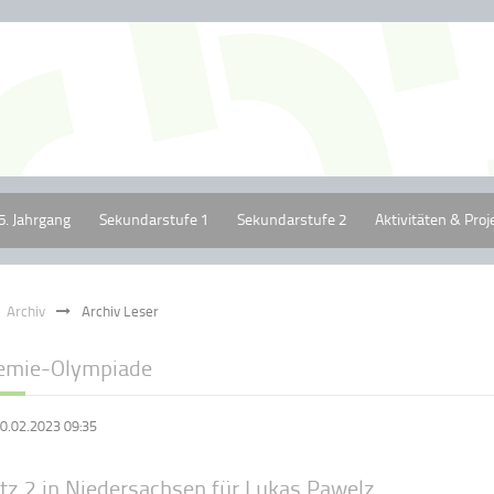
5. Jahrgang
Sekundarstufe 1
Sekundarstufe 2
Aktivitäten & Proj
Archiv
Archiv Leser
emie-Olympiade
0.02.2023 09:35
atz 2 in Niedersachsen für Lukas Pawelz