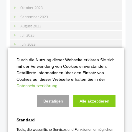
Oktober 2023
September 2023
August 2023
Juli 2023
Juni 2023
Mai 2023
Durch die Nutzung dieser Webseite erklären Sie sich
April 2023
mit der Verwendung von Cookies einverstanden.
März 2023
Detaillierte Informationen über den Einsatz von
Cookies auf dieser Webseite erhalten Sie in der
Februar 2023
Datenschutzerklärung
.
Januar 2023
Bestätigen
Alle akzeptieren
2022
Dezember 2022
Standard
November 2022
Tools, die wesentliche Services und Funktionen ermöglichen,