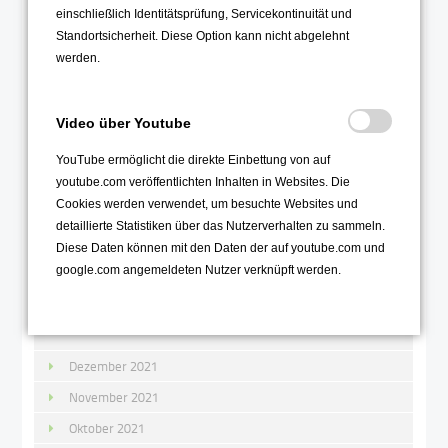
Oktober 2022
einschließlich Identitätsprüfung, Servicekontinuität und
September 2022
Standortsicherheit. Diese Option kann nicht abgelehnt
werden.
August 2022
Juli 2022
Video über Youtube
Juni 2022
Mai 2022
YouTube ermöglicht die direkte Einbettung von auf
youtube.com veröffentlichten Inhalten in Websites. Die
April 2022
Cookies werden verwendet, um besuchte Websites und
März 2022
detaillierte Statistiken über das Nutzerverhalten zu sammeln.
Diese Daten können mit den Daten der auf youtube.com und
Februar 2022
google.com angemeldeten Nutzer verknüpft werden.
Januar 2022
2021
Dezember 2021
November 2021
Oktober 2021