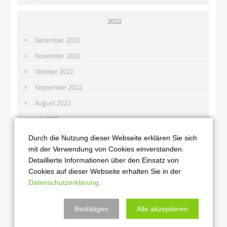
2022
Dezember 2022
November 2022
Oktober 2022
September 2022
August 2022
Juli 2022
Juni 2022
Durch die Nutzung dieser Webseite erklären Sie sich
mit der Verwendung von Cookies einverstanden.
Mai 2022
Detaillierte Informationen über den Einsatz von
April 2022
Cookies auf dieser Webseite erhalten Sie in der
März 2022
Datenschutzerklärung
.
Februar 2022
Bestätigen
Alle akzeptieren
Januar 2022