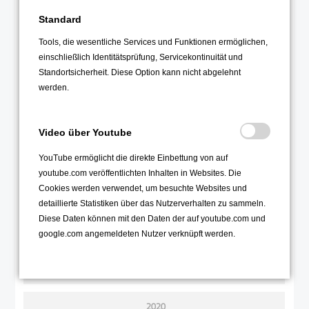
2021
Standard
Dezember 2021
Tools, die wesentliche Services und Funktionen ermöglichen,
einschließlich Identitätsprüfung, Servicekontinuität und
November 2021
Standortsicherheit. Diese Option kann nicht abgelehnt
Oktober 2021
werden.
September 2021
August 2021
Video über Youtube
Juli 2021
YouTube ermöglicht die direkte Einbettung von auf
Juni 2021
youtube.com veröffentlichten Inhalten in Websites. Die
Mai 2021
Cookies werden verwendet, um besuchte Websites und
detaillierte Statistiken über das Nutzerverhalten zu sammeln.
April 2021
Diese Daten können mit den Daten der auf youtube.com und
März 2021
google.com angemeldeten Nutzer verknüpft werden.
Februar 2021
Januar 2021
2020