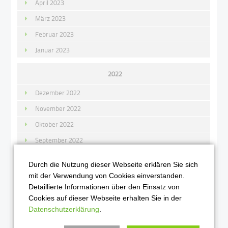
April 2023
März 2023
Februar 2023
Januar 2023
2022
Dezember 2022
November 2022
Oktober 2022
September 2022
August 2022
Durch die Nutzung dieser Webseite erklären Sie sich
Juli 2022
mit der Verwendung von Cookies einverstanden.
Detaillierte Informationen über den Einsatz von
Juni 2022
Cookies auf dieser Webseite erhalten Sie in der
Mai 2022
Datenschutzerklärung
.
April 2022