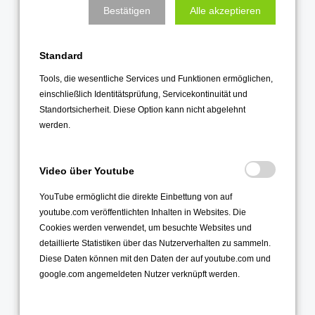
März 2022
Bestätigen
Alle akzeptieren
Februar 2022
Januar 2022
Standard
Tools, die wesentliche Services und Funktionen ermöglichen,
2021
einschließlich Identitätsprüfung, Servicekontinuität und
Standortsicherheit. Diese Option kann nicht abgelehnt
Dezember 2021
werden.
November 2021
Oktober 2021
Video über Youtube
September 2021
YouTube ermöglicht die direkte Einbettung von auf
August 2021
youtube.com veröffentlichten Inhalten in Websites. Die
Juli 2021
Cookies werden verwendet, um besuchte Websites und
Juni 2021
detaillierte Statistiken über das Nutzerverhalten zu sammeln.
Diese Daten können mit den Daten der auf youtube.com und
Mai 2021
google.com angemeldeten Nutzer verknüpft werden.
April 2021
März 2021