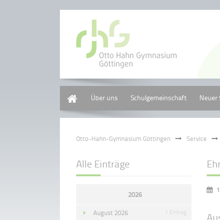
Home
Über uns
Schulgemeinschaft
Neuer 
Otto-Hahn-Gymnasium Göttingen
Service
Alle Einträge
Eh
1
2026
August 2026
1 Eintrag
Au