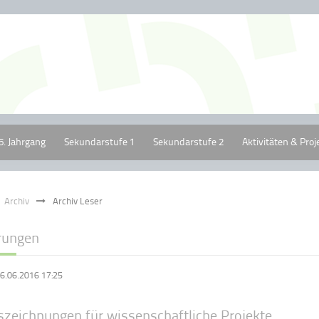
5. Jahrgang
Sekundarstufe 1
Sekundarstufe 2
Aktivitäten & Proj
Archiv
Archiv Leser
rungen
6.06.2016 17:25
szeichnungen für wissenschaftliche Projekte