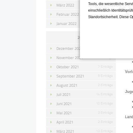
Juge
Tools, die wesentliche Ser
März 2022
15 Einträge
einschließlich Identitätsprü
Februar 2022
10 Einträge
Standortsicherheit. Diese O
Januar 2022
10 Einträge
Juge
2021
Juge
Dezember 2021
11 Einträge
November 2021
10 Einträge
Oktober 2021
7 Einträge
Vorl
September 2021
9 Einträge
August 2021
2 Einträge
Juge
Juli 2021
14 Einträge
Juni 2021
10 Einträge
Mai 2021
3 Einträge
Land
April 2021
2 Einträge
März 2021
13 Einträge