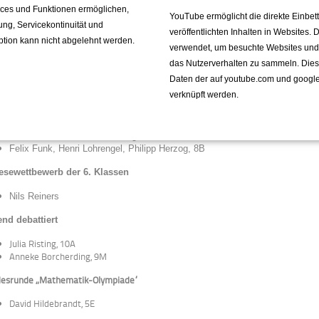
nd experimentiert
vices und Funktionen ermöglichen,
YouTube ermöglicht die direkte Einbe
fung, Servicekontinuität und
veröffentlichten Inhalten in Websites.
Linus Frey, 8E; Jörn Aurisch, 8C
ption kann nicht abgelehnt werden.
verwendet, um besuchte Websites und de
nd forscht
das Nutzerverhalten zu sammeln. Die
Daten der auf youtube.com und googl
Johanna Thomä, 9S
Jan Froböse, Lisa Kayser, 8B
verknüpft werden.
nd experimentiert
Tim Schiffer, Alexander Ehrling, 8C
Felix Funk, Henri Lohrengel, Philipp Herzog, 8B
esewettbewerb der 6. Klassen
Nils Reiners
nd debattiert
Julia Risting, 10A
Anneke Borcherding, 9M
esrunde „Mathematik-Olympiade“
David Hildebrandt, 5E