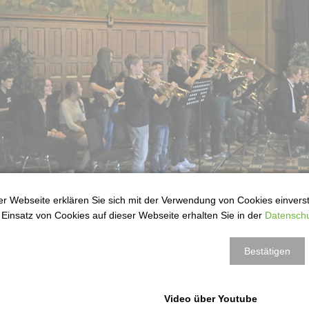
r Webseite erklären Sie sich mit der Verwendung von Cookies einversta
Einsatz von Cookies auf dieser Webseite erhalten Sie in der
Datenschu
ende OHG-Schülerinnen und Schüler wurden in folgenden Wettbewerben ausgez
Bestätigen
ler experimentieren
Henri Marienhagen, Jonas Grajcar, 9S
Mathilde Witt, 9B
Video über Youtube