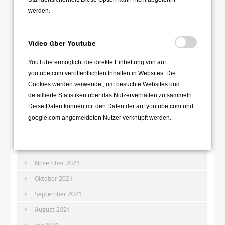
werden.
Juli 2022
Juni 2022
Mai 2022
Video über Youtube
April 2022
YouTube ermöglicht die direkte Einbettung von auf
März 2022
youtube.com veröffentlichten Inhalten in Websites. Die
Cookies werden verwendet, um besuchte Websites und
Februar 2022
detaillierte Statistiken über das Nutzerverhalten zu sammeln.
Januar 2022
Diese Daten können mit den Daten der auf youtube.com und
google.com angemeldeten Nutzer verknüpft werden.
2021
Dezember 2021
November 2021
Oktober 2021
September 2021
August 2021