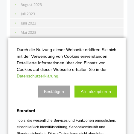
August 2023
Juli 2023
Juni 2023
Mai 2023
April 2023
Durch die Nutzung dieser Webseite erklären Sie sich
März 2023
mit der Verwendung von Cookies einverstanden.
Februar 2023
Detaillierte Informationen über den Einsatz von
Januar 2023
Cookies auf dieser Webseite erhalten Sie in der
Datenschutzerklärung
.
2022
Bestätigen
Alle akzeptieren
Dezember 2022
November 2022
Standard
Oktober 2022
Tools, die wesentliche Services und Funktionen ermöglichen,
September 2022
einschließlich Identitätsprüfung, Servicekontinuität und
August 2022
Standortsicherheit. Diese Option kann nicht abgelehnt