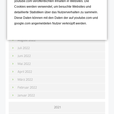
youtube.com veröffentlichten Inhalten in Websites. Die
Cookies werden verwendet, um besuchte Websites und
Dezember 2022
detaillierte Statistiken über das Nutzerverhalten zu sammeln.
November 2022
Diese Daten können mit den Daten der auf youtube.com und
google.com angemeldeten Nutzer verknüpft werden.
Oktober 2022
September 2022
August 2022
Juli 2022
Juni 2022
Mai 2022
April 2022
März 2022
Februar 2022
Januar 2022
2021