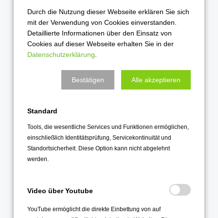
2023
Durch die Nutzung dieser Webseite erklären Sie sich
mit der Verwendung von Cookies einverstanden.
Dezember 2023
Detaillierte Informationen über den Einsatz von
November 2023
Cookies auf dieser Webseite erhalten Sie in der
Datenschutzerklärung
.
Oktober 2023
September 2023
Bestätigen
Alle akzeptieren
August 2023
Juli 2023
Standard
Juni 2023
Tools, die wesentliche Services und Funktionen ermöglichen,
Mai 2023
einschließlich Identitätsprüfung, Servicekontinuität und
April 2023
Standortsicherheit. Diese Option kann nicht abgelehnt
werden.
März 2023
Februar 2023
Video über Youtube
Januar 2023
YouTube ermöglicht die direkte Einbettung von auf
2022