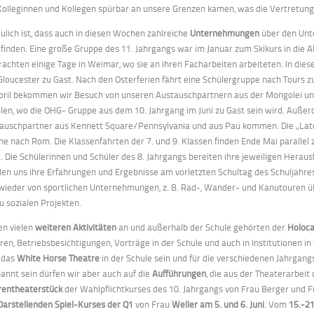
Kolleginnen und Kollegen spürbar an unsere Grenzen kamen, was die Vertretung
eulich ist, dass auch in diesen Wochen zahlreiche
Unternehmungen
über den Unt
tfinden. Eine große Gruppe des 11. Jahrgangs war im Januar zum Skikurs in die A
rachten einige Tage in Weimar, wo sie an ihren Facharbeiten arbeiteten. In di
Gloucester zu Gast. Nach den Osterferien fährt eine Schülergruppe nach Tours 
pril bekommen wir Besuch von unseren Austauschpartnern aus der Mongolei un
olen, wo die OHG- Gruppe aus dem 10. Jahrgang im Juni zu Gast sein wird. Auße
auschpartner aus Kennett Square/Pennsylvania und aus Pau kommen. Die „Latei
e nach Rom. Die Klassenfahrten der 7. und 9. Klassen finden Ende Mai parallel
t. Die Schülerinnen und Schüler des 8. Jahrgangs bereiten ihre jeweiligen Herau
en uns ihre Erfahrungen und Ergebnisse am vorletzten Schultag des Schuljahres
wieder von sportlichen Unternehmungen, z. B. Rad-, Wander- und Kanutouren übe
zu sozialen Projekten.
en vielen
weiteren Aktivitäten
an und außerhalb der Schule gehörten der
Holoc
ren, Betriebsbesichtigungen, Vorträge in der Schule und auch in Institutionen in
 das
White Horse Theatre
in der Schule sein und für die verschiedenen Jahrga
annt sein dürfen wir aber auch auf die
Aufführungen
, die aus der Theaterarbeit
rentheaterstück
der Wahlpflichtkurses des 10. Jahrgangs von Frau Berger und F
Darstellenden Spiel-Kurses der Q1
von Frau
Weller am 5. und 6. Juni
. Vom
15.-21