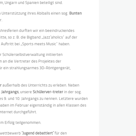
, Ungarn und Spanien beteiligt sind.
 Unterstützung ihres Abiballs einen sog.
Bunten
r.
hresferien durften wir ein beeindruckendes
e, so z. B. die Bigband „Jazz´aholics“ auf der
Auftritt bei „Sports meets Music“ haben.
 Schülerselbstverwaltung initiierten
 an die Vertreter des Projektes der
für ein strahlungsarmes 3D-Röntgengerät,
r
außerhalb des Unterrichts zu erleben. Neben
 Jahrgangs
, unsere
Schülerver-treter
in der sog.
s 9. und 10. Jahrgangs zu nennen. Letztere wurden
aben im Februar eigenständig in allen Klassen des
 Internet durchgeführt.
endem Erfolg teilgenommen.
alwettbewerb
´Jugend debattiert´
für den