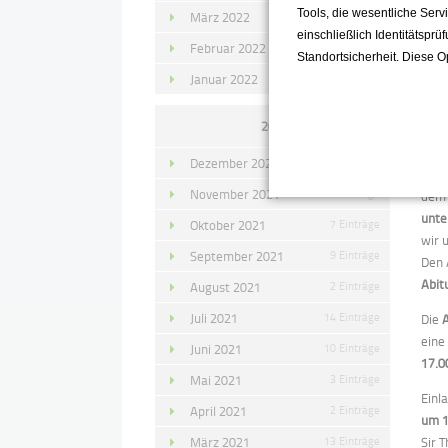
Tools, die wesentliche Ser
Sche
März 2022
15 Einträge
einschließlich Identitätsprü
Februar 2022
10 Einträge
Für 
Standortsicherheit. Diese O
unse
Januar 2022
10 Einträge
Teil
2021
Unse
den 
Dezember 2021
11 Einträge
Grün
November 2021
10 Einträge
dem 
unte
Oktober 2021
7 Einträge
wir 
September 2021
9 Einträge
Den 
Abit
August 2021
2 Einträge
Juli 2021
14 Einträge
Die
ein
Juni 2021
10 Einträge
17.0
Mai 2021
3 Einträge
Einl
April 2021
2 Einträge
um 1
März 2021
13 Einträge
Sir 