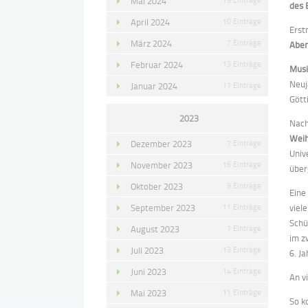
Mai 2024
des 
April 2024
10 Einträge
Erst
März 2024
7 Einträge
Abe
Februar 2024
13 Einträge
Musi
Neuj
Januar 2024
17 Einträge
Gött
2023
Nach
Weih
Dezember 2023
7 Einträge
Univ
November 2023
16 Einträge
über
Oktober 2023
9 Einträge
Eine
September 2023
11 Einträge
viel
Schü
August 2023
7 Einträge
im z
Juli 2023
13 Einträge
6. J
Juni 2023
14 Einträge
An v
Mai 2023
11 Einträge
So k