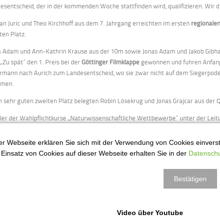
esentscheid, der in der kommenden Woche stattfinden wird, qualifizieren. 
an Juric und Theo Kirchhoff aus dem 7. Jahrgang erreichten im ersten
regionale
iten Platz.
 Adam und Ann-Kathrin Krause aus der 10m sowie Jonas Adam und Jakob Gibhar
 „Zu spät“ den 1. Preis bei der
Göttinger Filmklappe
gewonnen und fuhren Anfang 
rmann nach Aurich zum Landesentscheid, wo sie zwar nicht auf dem Siegerpode
amen.
n sehr guten zweiten Platz belegten Robin Lösekrug und Jonas Grajcar aus der
ler der Wahlpflichtkurse „Naturwissenschaftliche Wettbewerbe“ unter der Leit
ermann beeindruckten im Wett-bewerb
„Jugend experimentiert“ und „Jugend f
s in den Geo- und Raumwissenschaften erreichte Alexander Sommer aus der Kla
r Webseite erklären Sie sich mit der Verwendung von Cookies einversta
ing aus der Klasse 10c. Das OHG bekam zum dritten Mal den „Jugend forscht“ -
Einsatz von Cookies auf dieser Webseite erhalten Sie in der
Datenschu
e Schülerinnen und Schüler haben in den letzten Wochen an
Mathematik- und I
en gespannt auf die Ergebnisse.
Bestätigen
 im Sport sind unsere Schülerinnen und Schüler wie immer sehr aktiv und erfolg
tbewerb
„Jugend trainiert für Olympia“
teil. Dabei belegten die Tischtennis-Jun
Video über Youtube
z auf Landesebene. Für das OHG am Start in Hannover waren Malte Merkel, Gunn