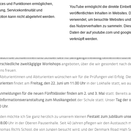
vices und Funktionen ermöglichen,
idt, Theo Keitel und Lorenz Haubrock. (aus den Klassen 5-7).
YouTube ermöglicht die direkte Einbe
fung, Servicekontinuität und
veröffentlichten Inhalten in Websites.
die diesjährige
Tour d´Energie
am 22. April haben sich schon 35 Schülerinnen und
ption kann nicht abgelehnt werden.
verwendet, um besuchte Websites und de
r Hausmeister, Herr Döring, für das OHG angemeldet. Damit stellen sie im 10. 
das Nutzerverhalten zu sammeln. Die
nehmerrekord auf. Gestartet wurde 2009 mit 8 Teilnehmern. Das Training ist bere
Daten der auf youtube.com und googl
rem 12. Jahrgang steht unmittelbar nach den Osterferien das Abitur bevor. Die
verknüpft werden.
16 Mai und am Donnerstag, den 17. Mai
statt. Für die Schülerinnen und Schüler 
den an diesen beiden Tagen der Unterricht aus, während für die Q1
ein verbind
auch die Schülerinnen und Schüler des 10. Jahrgangs freiwillig teilnehmen dür
rschiedliche zweitägigige Workshops
angeboten, über die wir gesondert nach d
uns freuen.
Abiturientinnen und Abiturienten wünschen wir für die Prüfungen viel Erfolg. Di
urienten
findet am
Freitag, den 22. Juni um 11.00 Uhr
in der Lokhalle statt, wo 
Anmeldungen für die neuen Fünftklässler finden am 2. und 3. Mai
statt. Bereits
e
Informationsveranstaltung zum Musikangebot
der Schule statt. Unser
Tag der 
0 Uhr
.
aden möchte ich Sie ganz herzlich zu unserem kleinen
Festakt zum Jubiläum unse
8.00
Uhr in der Oberen Pausenhalle. Seit 40 Jahren pflegen wir den Austausch m
Thomas Rich's School, die von Jungen besucht wird, und der Denmark Road High Sc