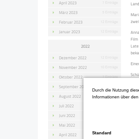
April 2023
7 Einträge
Land
März 2023
5 Einträge
Mari
zwe
Februar 2023
12 Einträge
Januar 2023
12 Einträge
Anna
Film
Late
2022
bek
Dezember 2022
12 Einträge
Eine
November 2022
10 Einträge
Schü
Oktober 2022
7 Einträge
Vesp
September 2022
11 Einträge
Prei
Durch die Nutzung diese
Ehrl
August 2022
4 Einträge
Informationen über den 
Juli 2022
14 Einträge
Viel
wart
Juni 2022
13 Einträge
Auch
Mai 2022
11 Einträge
Wet
Standard
April 2022
8 Einträge
Plat