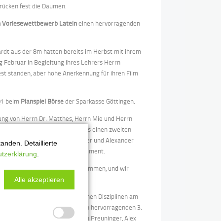
Wir drücken fest die Daumen.
n Vorlesewettbewerb Latein
einen hervorragenden
dt aus der 8m hatten bereits im Herbst mit ihrem
Februar in Begleitung ihres Lehrers Herrn
st standen, aber hohe Anerkennung für ihren Film
 Q1 beim
Planspiel Börse
der Sparkasse Göttingen.
ung von Herrn Dr. Matthes, Herrn Mie und Herrn
orscht“
auf Bezirksebene. Jeweils einen zweiten
sse 8c und das Team Tim Schiffer und Alexander
nden. Detaillierte
Schulpreis für besonderes Engagement.
tzerklärung
.
nformatikwettbewerben
teilgenommen, und wir
Alle akzeptieren
reich. Sie nahmen in verschiedenen Disziplinen am
gen der Wettkampfklasse IV einen hervorragenden 3.
ar Merkel, Matteo Sachs, Anton Preuninger, Alex