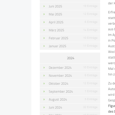
der 
Juni 2025
19 Einträge
Erfr
Mai 2025
12 Einträge
stat
April 2025
6 Einträge
verb
aus 
März 2025
14 Einträge
Im A
Februar 2025
10 Einträge
in P
Januar 2025
17 Einträge
Aust
Woch
stat
2024
werd
Dezember 2024
10 Einträge
Mal 
hin 
November 2024
6 Einträge
Zu d
Oktober 2024
12 Einträge
Auto
September 2024
7 Einträge
wird
August 2024
5 Einträge
Gesp
Figu
Juni 2024
32 Einträge
des 
19 Einträge