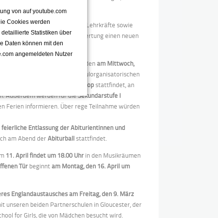
ttung von auf youtube.com
 Die Cookies werden
 Schüler aller Jahrgänge und 12 Lehrkräfte sowie
taillierte Statistiken über
Jahr der Teilnahme an der Schulwertung einen neuen
se Daten können mit den
its in vollem Gange.
e.com angemeldeten Nutzer
mündlichen Abiturprüfungen
finden
am Mittwoch,
der Jahrgänge 5-10 fällt aus schulorganisatorischen
licher Berufsorientierungsworkshop
stattfindet, an
fen. Außerdem werden für die
Sekundarstufe I
en Ferien informieren. Über rege Teilnahme würden
e
feierliche Entlassung der Abiturientinnen und
auch am Abend der
Abiturball
stattfindet.
 am
11. April findet um 18.00 Uhr
in den Musikräumen
offenen Tür
beginnt
am Montag, den 16. April um
res Englandaustausches am Freitag, den 9. März
it unseren beiden Partnerschulen in Gloucester, der
hool for Girls, die von Mädchen besucht wird.