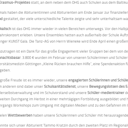
Erasmus-Projektes
statt, an dem neben dem OHG auch Schulen aus dem Baltikum
mals haben die Abiturientinnen und Abiturienten am Ende Januar zur finanziellen
nd
gestaltet, der viele unterschiedliche Talente zeigte und sehr unterhaltsam wa
kalisch
ist das OHG immer wieder in vielen Bereichen unterwegs. Vor den Halbja
ahrskonzert erleben. Unsere Ensembles hatten auch außerhalb der Schule Auftritt
inger KUNST Gala. Die Tanz-AG von Herrn Wieneke wird Ende April einen großen 
zutragen ist ein Dank für das große Engagement vieler Gruppen bei dem von der
nachtsbasar
. 3.800 € wurden im Februar von unseren Schülerinnen und Schülern
ersitätsmedizin Göttingen „Kleine Rücken brauchen Hilfe“, eine Spendenaktion 
geben.
 große Freude ist es immer wieder, unsere
engagierten Schülerinnen und Schüle
en anderen sind dabei unser
Schulsanitätsdienst
, unsere
Bewegungslotsen des 5.
lerselbstverwaltung und im Schulvorstand und unsere
Schüler-medientrainer
de
weiten Durchgang im Herbst in einer mehrtägigen Fortbildung ausgebildet und h
ahrgangs Workshops zum Umgang mit digitalen Medien und zu den Gefahren im
ielen
Wettbewerben
haben unsere Schülerinnen und Schüler mit herausrag
onnte sich unser Abiturient Tammo Kratzin durch den zweiten Platz im Region