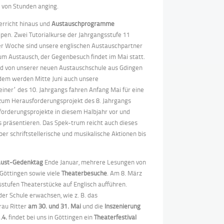
 von Stunden anging.
erricht hinaus und
Austauschprogramme
lpen. Zwei Tutorialkurse der Jahrgangsstufe 11
eser Woche sind unsere englischen Austauschpartner
zum Austausch, der Gegenbesuch findet im Mai statt.
d von unserer neuen Austauschschule aus Gdingen
rdem werden Mitte Juni auch unsere
ner“ des 10. Jahrgangs fahren Anfang Mai für eine
 zum Herausforderungsprojekt des 8. Jahrgangs
sforderungsprojekte in diesem Halbjahr vor und
 präsentieren. Das Spek-trum reicht auch dieses
r schriftstellerische und musikalische Aktionen bis
aust-Gedenktag
Ende Januar, mehrere Lesungen von
 Göttingen sowie viele
Theaterbesuche
. Am 8. März
ngsstufen Theaterstücke auf Englisch aufführen.
 der Schule erwachsen, wie z. B. das
rau Ritter
am 30. und 31. Mai
und die
Inszenierung
.4.
findet bei uns in Göttingen ein
Theaterfestival