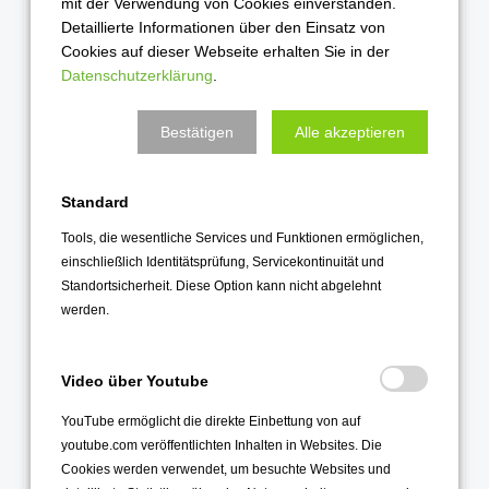
mit der Verwendung von Cookies einverstanden.
September 2021
Detaillierte Informationen über den Einsatz von
August 2021
Cookies auf dieser Webseite erhalten Sie in der
Datenschutzerklärung
.
Juli 2021
Juni 2021
Bestätigen
Alle akzeptieren
Mai 2021
April 2021
Standard
März 2021
Tools, die wesentliche Services und Funktionen ermöglichen,
Februar 2021
einschließlich Identitätsprüfung, Servicekontinuität und
Januar 2021
Standortsicherheit. Diese Option kann nicht abgelehnt
werden.
2020
Dezember 2020
Video über Youtube
November 2020
YouTube ermöglicht die direkte Einbettung von auf
Oktober 2020
youtube.com veröffentlichten Inhalten in Websites. Die
Cookies werden verwendet, um besuchte Websites und
September 2020