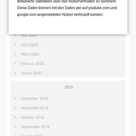
detaillierte Statistiken über das Nutzerverhalten zu sammeln.
August 2020
Diese Daten können mit den Daten der auf youtube.com und
google.com angemeldeten Nutzer verknüpft werden.
Juli 2020
Juni 2020
Mai 2020
April 2020
März 2020
Februar 2020
Januar 2020
2019
Dezember 2019
November 2019
Oktober 2019
September 2019